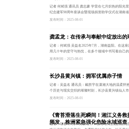
记者 何斌强 通讯员 龚志豪 学雷在七月炽热的阳
纪念建军98周年座谈会暨现场捐资助学仪式在湖南
发布时间：2025-08-01
龚孟龙：在传承与奉献中绽放出的
记者：何斌强 吴益名2025年7月，湖南益阳。在
用几十年的坚守与热忱，在多个领域中书写着自己的
发布时间：2025-08-01
长沙县黄兴镇：拥军优属赤子情
记者：吴益名 通讯员：戴胜宇在潇湘大地的温柔怀抱
个历史与现实交织的璀璨时刻，长沙县黄兴镇仙人市
发布时间：2025-08-01
《青苔滑落生死瞬间！湘江义务救
频发，株洲紧急强化危险水域巡查
记者：胡春晖7月30日傍晚，一场与时间赛跑的生