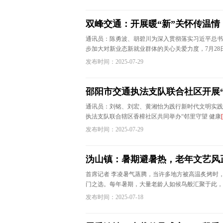
双峰交通：开展暖“新”关怀传温情
通讯员：陈勇波、胡碧川为深入贯彻落实习近平总书
步加大对新业态新就业群体的关心关爱力度，7月28
发布时间：2025-07-29
邵阳市交通执法支队联合社区开展
通讯员：刘铭、刘宏、黄湘怡为践行新时代文明实践
执法支队联合辖区香樟社区共同举办“邻里守望 健康
发布时间：2025-07-29
沩山镇：暑期避暑热，老年文艺风
首席记者 李凌暑气蒸腾，当许多地方被高温炙烤时
门之选。每年暑期，大量老龄人如候鸟般汇聚于此，
发布时间：2025-07-18