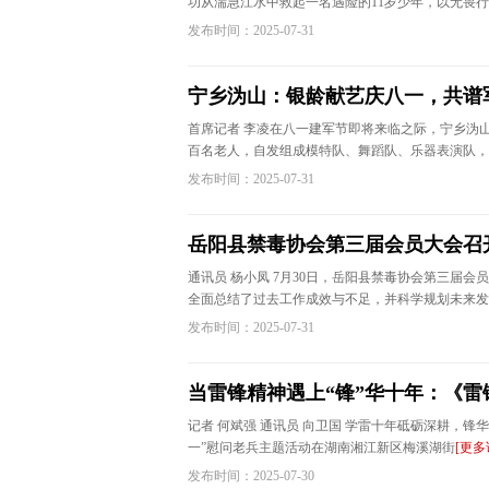
功从湍急江水中救起一名遇险的11岁少年，以无畏
发布时间：2025-07-31
宁乡沩山：银龄献艺庆八一，共谱
首席记者 李凌在八一建军节即将来临之际，宁乡沩
百名老人，自发组成模特队、舞蹈队、乐器表演队，
发布时间：2025-07-31
岳阳县禁毒协会第三届会员大会召
通讯员 杨小凤 7月30日，岳阳县禁毒协会第三届
全面总结了过去工作成效与不足，并科学规划未来发
发布时间：2025-07-31
当雷锋精神遇上“锋”华十年：《
记者 何斌强 通讯员 向卫国 学雷十年砥砺深耕，锋华
一”慰问老兵主题活动在湖南湘江新区梅溪湖街
[更多
发布时间：2025-07-30