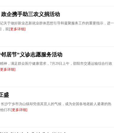
 政企携手助三农义捐活动​
记关于做好新业态新就业群体思想引导和凝聚服务工作的重要指示，进一
日，双
[更多详细]
“邻居节”义诊志愿服务活动
精神，满足群众医疗健康需求，7月29日上午，邵阳市交通运输综合行政
[更多详细]
正盛
，长沙宁乡市沩山镇却凭借其宜人的气候，成为全国各地老龄人避暑的热
他们不
[更多详细]