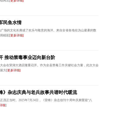
行动再次
[更多详细]
军民鱼水情
山广场的文化长廊成了欢乐与敬意的海洋。来自全省各地在沩山避暑的数
用精彩
[更多详细]
开 推动禁毒事业迈向新台阶
会员大会在荣湖大酒店隆重召开。作为全县禁毒工作关键社会力量，此次大会
展方
[更多详细]
雷锋》杂志庆典与老兵故事共谱时代暖流
正茂正当时。2025年7月24日，《雷锋》杂志创刊十周年庆典暨迎“八
详细]