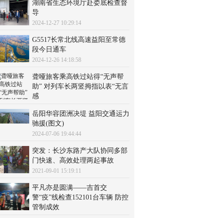
湖南省生态环境厅赴娄底检查督
导
2024-12-27 10:29:14
G5517长常北线高速益阳至常德
段今日通车
2024-12-26 14:18:58
聋哑旅客乘高铁过站得“无声帮
助” 对列车长两竖拇指以表“无言
感
2024-07-06 19:52:59
岳阳华容团洲决堤 益阳交通运力
驰援(图文)
2024-07-06 19:44:44
突发：长沙东路产大队协同多部
门快速、高效处理两起事故
2021-09-01 15:19:11
平凡亦是圆满——吉首交
警“疫”线检查152101台车辆 防控
管制成效
2021-09-01 11:15:10