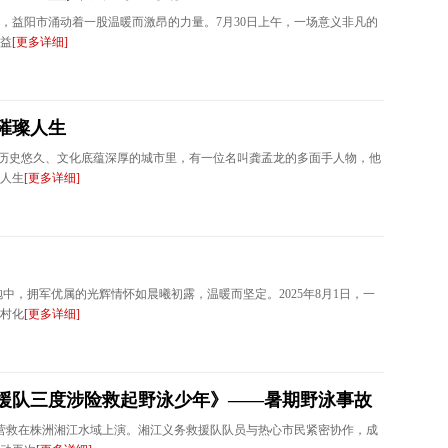
光里，益阳市涌动着一股温暖而激昂的力量。7月30日上午，一场意义非凡的
省益
[更多详细]
璀璨人生
这座历史悠久、文化底蕴深厚的城市里，有一位名叫龚孟龙的多面手人物，他
人生
[更多详细]
中，拥军优属的光辉情怀如晨曦初露，温暖而坚定。2025年8月1日，一
村化
[更多详细]
援队三度涉险救起野泳少年》——暑期野泳事故
死营救在株洲湘江水域上演。湘江义务救援队队员与热心市民紧密协作，成