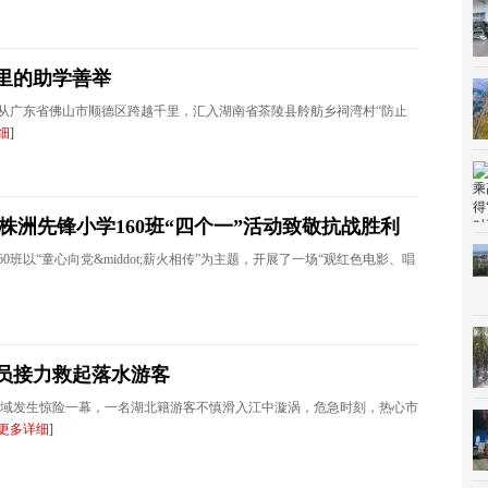
里的助学善举
款，从广东省佛山市顺德区跨越千里，汇入湖南省茶陵县舲舫乡祠湾村“防止
细]
-株洲先锋小学160班“四个一”活动致敬抗战胜利
0班以“童心向党&middot;薪火相传”为主题，开展了一场“观红色电影、唱
员接力救起落水游客
头水域发生惊险一幕，一名湖北籍游客不慎滑入江中漩涡，危急时刻，热心市
[更多详细]