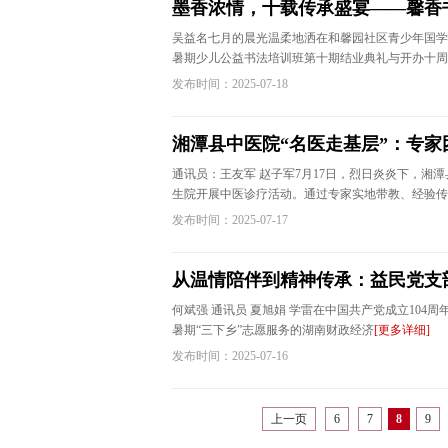
墨香浓情，十载传承盛宴——馨香
吴益名七月的晨光温柔地洒在和馨园社区青少年国学
暑期少儿公益书法培训班第十期结业典礼与开办十周
发布时间：2025-07-18
湘潭县中医院“名医走基层”：专
通讯员：王友军 赵子军7月17日，烈日炎炎下，湘
生院开展中医诊疗活动。通过专家实地带教、经验传
发布时间：2025-07-17
从温情陪伴到精神传承：益民党支
何斌强 通讯员 夏旭娟 学雷在中国共产党成立104
暑期“三下乡”志愿服务的湖南财政经济
[更多详细]
发布时间：2025-07-16
上一页
6
7
8
9