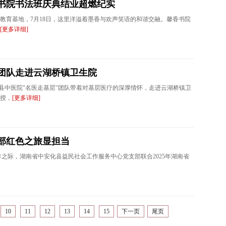
书院书法班庆典结业超燃纪实
教育基地，7月18日，这里洋溢着墨香与欢声笑语的和谐交融。馨香书院
[更多详细]
家团队走进云湖桥镇卫生院
潭县中医院"名医走基层"团队带着对基层医疗的深厚情怀，走进云湖桥镇卫
授，
[更多详细]
部红色之旅显担当
周年之际，湖南省中安化县益民社会工作服务中心党支部联合2025年湖南省
10
11
12
13
14
15
下一页
尾页