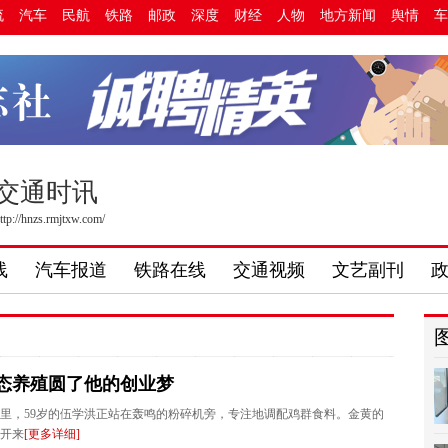
流
汽车
民航
铁路
邮政
深度
财经
人物
地方新闻
舆情
车
交通时讯
ttp://hnzs.rmjtxw.com/
线
汽车报道
铁路在线
交通视频
文艺副刊
生态养殖圆了他的创业梦
里，59岁的伍学洪正站在轰鸣的粉碎机旁，专注地调配鸡群食料。金黄的
开来
[更多详细]