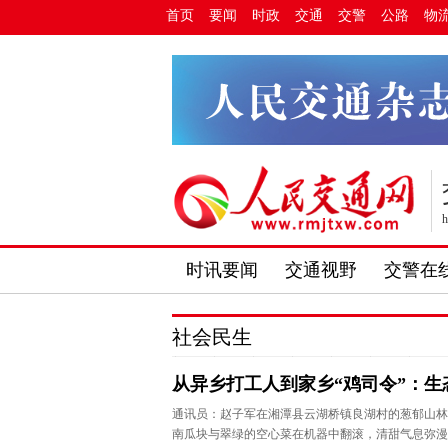
首页
要闻
时政
交通
交警
公路
物
h
时讯要闻
交通视野
交警在
社会民生
从异乡打工人到家乡“鸡司令”：
通讯员：赵子军在湘潭县云湖桥镇良湖村的葱郁山林
南瓜块与翠绿的空心菜在机器中翻滚，清甜气息弥漫