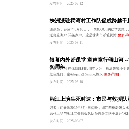
发布时间：2025-08-12
株洲派驻祠湾村工作队促成跨越千
通讯员：谷经华 8月10日，一笔8000元的助学善
返贫监测户”冯某家中。这是株洲市派驻祠湾
[更多详
发布时间：2025-08-11
银幕内外皆课堂 童声童行颂山河 -
80周年
通讯员许彬 在抗战胜利80周年之际，株洲先锋小学16
红色经典、童&lsquo;画&rsquo;烽火
[更多详细]
发布时间：2025-08-10
湘江上演生死时速：市民与救援队
记者：胡春晖2025年8月4日傍晚，湘江四桥老码
民张卫华与湘江义务救援队队员肖暑文联手展开“水
发布时间：2025-08-07