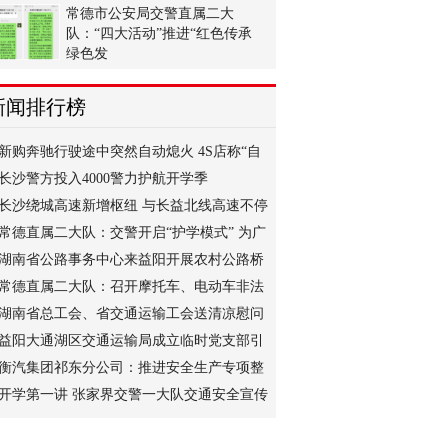
常德市公安局交警直属二大
队：“四大活动”推进“红色传承
绿色发
2021-09-01 10:37:38
新闻排行榜
新购奔驰行驶途中突然自动熄火 4S店称“自
动熄火
长沙警方投入4000警力护航开学季
长沙绕城高速新增枢纽 与长益北线高速不停
车衔接
常德直属二大队：交警开启“护学模式” 为广
大学
湖南省公路事务中心来益阳开展农村公路桥
梁数据
常德直属二大队：召开摩托车、电动车非法
加装遮
湖南省总工会、省交通运输工会送清凉慰问
益阳通
益阳大通湖区交通运输局成立临时党支部引
领交通
衡汽集团祁东分公司：推进安全生产专项整
治三年
开学第一讲 张家界交警一大队交通安全宣传
进校园