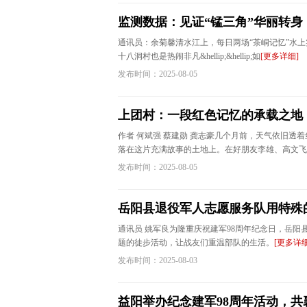
监测数据：见证“锰三角”华丽转身
通讯员：余菊馨清水江上，每日两场“茶峒记忆”水上
十八洞村也是热闹非凡&hellip;&hellip;如
[更多详细]
发布时间：2025-08-05
上团村：一段红色记忆的承载之地
作者 何斌强 蔡建勋 龚志豪几个月前，天气依旧
落在这片充满故事的土地上。在好朋友李雄、高文飞
发布时间：2025-08-05
岳阳县退役军人志愿服务队用特殊
通讯员 姚军良为隆重庆祝建军98周年纪念日，岳阳
题的徒步活动，让战友们重温部队的生活。
[更多详细
发布时间：2025-08-03
益阳举办纪念建军98周年活动，