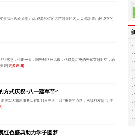
实景演出观众如潮;山水资源独特的古苗河景区内人头攒动;青山环绕下的
透着丝丝寒意，但那一天，阳光却格外温暖，仿佛是历史的光辉穿越时空，洒
夫妇
[更多详细]
的方式庆祝“八一建军节”
县退役军人志愿服务队在8月1日当天，以 “重走初心路，再续战友情”为主
]
共襄红色盛典助力学子圆梦