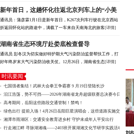
新年首日，这趟怀化往返北京列车上的“小美
通讯员：蒲彦霖1月1日是新年首日，K267次列车行驶在北京西站
折返回怀化站的路途中，满载了一车来自天南海北的旅客
[详情]
湖南省生态环境厅赴娄底检查督导
通讯员 彭冬汉为切实做好特护期大气污染防治监督帮扶工作，打
好年终岁末大气污染防治收关仗。12月26日，湖南省生态
[详情]
时讯要闻
七国强者集结！武林大会拳王争霸赛 9 月19日登陆长沙
汨江浩荡，势不可挡——2026年湖南省龙舟超级联赛总决赛今日
高考期间，岳阳这些路段交通管制！禁鸣！
开赛
绿色出行 提前入场！4月26日岳阳巨星演唱会，这些道路实施交
湘潭市雨湖区：交通安全教育进乡村 守护未成年人平安出行
通管
行走湘江畔 寻脉湖湘魂——2403班开展湖湘文化节研学实践活动
刘志