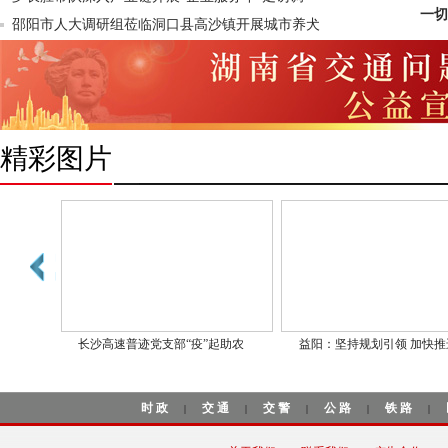
一切
邵阳市人大调研组莅临洞口县高沙镇开展城市养犬
精彩图片
长沙高速普迹党支部“疫”起助农
益阳：坚持规划引领 加快推进“
时政
交通
交警
公路
铁路
|
|
|
|
|