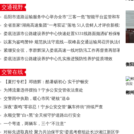
交通视野
岳阳市道路运输服务中心举办全市“三客一危”智能平台监管和车
全省首家!湖南高速集团“一考双证”落地 51人尝鲜人才评价新模式
辆
娄底涟源市公路建设养护中心快速处置S331线路面抛洒矿粉保畅
以案为鉴鸣警钟·规范执法守底线—双峰县交通运输局召开执法领
安
紧绷安全弦，李群辉深入娄底高速一线对防汛工作再督查再部署
域
娄底涟源市公路建设养护中心扎实推进预防性养护提质增效
衡阳
交警在线
【夏打专栏】邓德辉：酷暑砺初心 实干护畅安
为博流量违停摆拍？宁乡公安交管依法查处
郴州
交警雨中执勤，暖心市民“硬核”送伞
深夜“轰鸣”零容忍！宁乡公安交管“飙车炸街”持续严查
永顺交警“白+黑”全天候守护道路出行安全
一个弯道，两辆车，三个“不注意”
对标先进取真经 聚力共治保平安!娄底考察组赴长沙湘江新区学