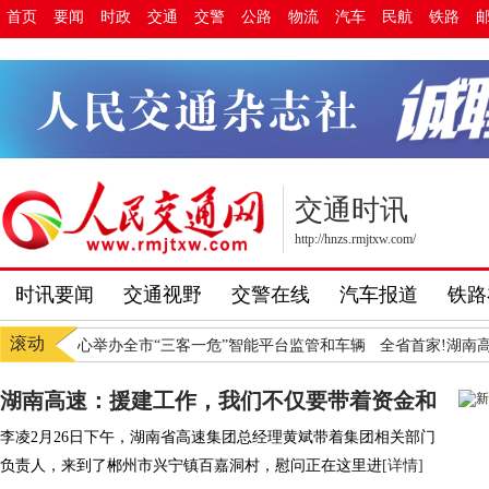
首页
要闻
时政
交通
交警
公路
物流
汽车
民航
铁路
交通时讯
http://hnzs.rmjtxw.com/
时讯要闻
交通视野
交警在线
汽车报道
铁路
滚动
输服务中心举办全市“三客一危”智能平台监管和车辆
全省首家!湖南高速
湖南高速：援建工作，我们不仅要带着资金和
李凌2月26日下午，湖南省高速集团总经理黄斌带着集团相关部门
负责人，来到了郴州市兴宁镇百嘉洞村，慰问正在这里进
[详情]