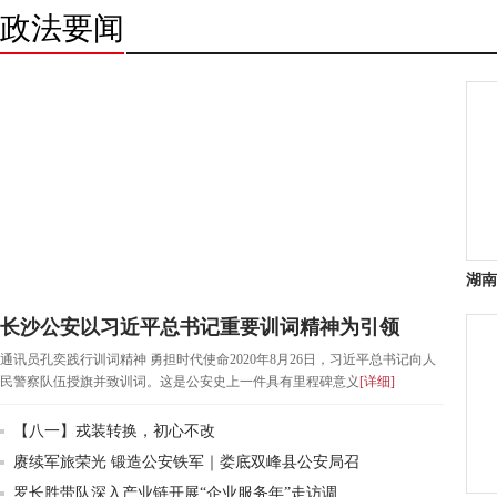
政法要闻
湖南
长沙公安以习近平总书记重要训词精神为引领
通讯员孔奕践行训词精神 勇担时代使命2020年8月26日，习近平总书记向人
民警察队伍授旗并致训词。这是公安史上一件具有里程碑意义
[
详细
]
【八一】戎装转换，初心不改
赓续军旅荣光 锻造公安铁军｜娄底双峰县公安局召
罗长胜带队深入产业链开展“企业服务年”走访调