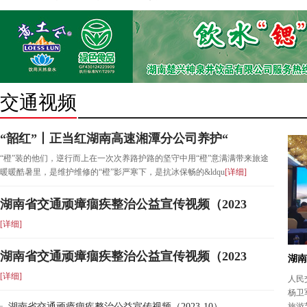
习交
交通视频
“韶红”丨正当红湖南高速湘潭分公司养护“
“橙”装的他们，逆行而上在一次次养路护路的坚守中用“橙”意满满带来旅途
暖暖酷暑里，是维护维修的“橙”影严寒下，是抗冰保畅的&ldqu
[详细]
湖南省交通顽瘴痼疾整治公益宣传视频（2023
[详细]
湖南省交通顽瘴痼疾整治公益宣传视频（2023
湖南
[详细]
人民
杨卫
湖南省交通顽瘴痼疾整治公益宣传视频（2023-10）
旅游