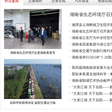
交通视野
交警在线
汽车报道
铁路在线
时讯要闻
湖南省生态环境厅召开
湘潭县云湖桥镇卫生院开展
湖南省生态环境厅召开新
湖南省公安厅为中非经贸
湖南省高速集团与省公安
湖南省交通厅创新行政约
湖南省生态环境厅赴娄底检查督导
湖南省举行2025年“5·2
第四届湖南旅游发展大会在
星际来客遇见地球科学：
湖南省朗诵艺术协会献声
“大美江湖·天下岳阳——
“大美江湖·天下岳阳——
“大美江湖·天下岳阳——
岳阳华容团洲决堤 益阳交通运力驰