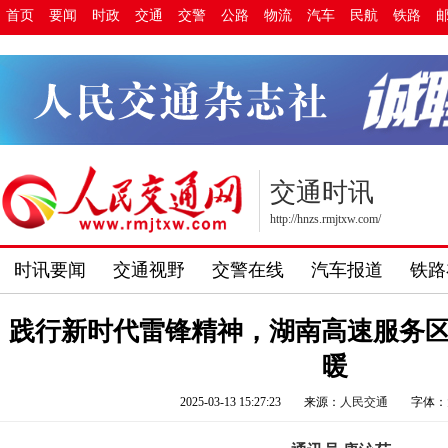
首页
要闻
时政
交通
交警
公路
物流
汽车
民航
铁路
交通时讯
http://hnzs.rmjtxw.com/
时讯要闻
交通视野
交警在线
汽车报道
铁路
践行新时代雷锋精神，湖南高速服务区
暖
2025-03-13 15:27:23
来源：
人民交通
字体：