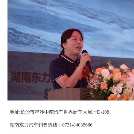
来自本地的卢国强作为长沙的首批车主代表现场接受了钥匙
久了，现车感觉更霸气时尚。”活动最后设置了试驾环节，包括
潜在用户参与了体验，“空间足够大，动力足够强，外观够潮流
当天现场订购的数量超出了湖南东力汽车总经理晏静的预期
间，他们特别推出了中兴汽车全系(5.98万-20.99万价格区间
世界D-108号4S店内定车，用户均可享包括下乡礼、置换礼、
多重钜惠。晏静表示：“伴随着全国上市步伐的持续推进，我们希望
夏，精彩永不落幕。”