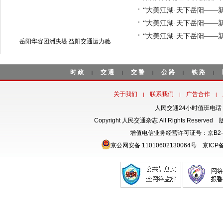
交通视野
交警在线
汽车报道
铁路在线
时讯要闻
湖南省生态环境厅召开
湘潭县云湖桥镇卫生院开展
湖南省生态环境厅召开新
湖南省公安厅为中非经贸
湖南省高速集团与省公安
湖南省交通厅创新行政约
湖南省生态环境厅赴娄底检查督导
湖南省举行2025年“5·2
第四届湖南旅游发展大会在
星际来客遇见地球科学：
湖南省朗诵艺术协会献声
“大美江湖·天下岳阳——
“大美江湖·天下岳阳——
“大美江湖·天下岳阳——
岳阳华容团洲决堤 益阳交通运力驰