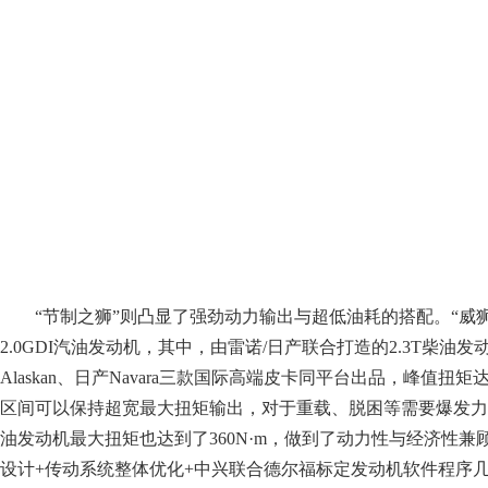
“节制之狮”则凸显了强劲动力输出与超低油耗的搭配。“威狮19
2.0GDI汽油发动机，其中，由雷诺/日产联合打造的2.3T柴油发
Alaskan、日产Navara三款国际高端皮卡同平台出品，峰值扭矩达380
区间可以保持超宽最大扭矩输出，对于重载、脱困等需要爆发力的场
油发动机最大扭矩也达到了360N·m，做到了动力性与经济性兼
设计+传动系统整体优化+中兴联合德尔福标定发动机软件程序几大