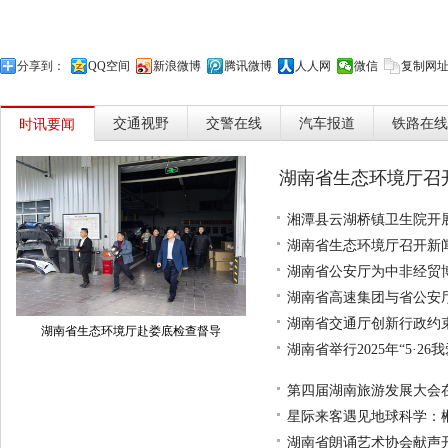
地址:长沙市星沙中南汽车世界新车大展厅D-108
湖南东力汽车销售热线：0731-84035666
分享到：
QQ空间
新浪微博
腾讯微博
人人网
微信
复制网