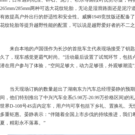
全尺寸的“精华”体现在 “精锐之狮”，舒适与安全方面，威狮
舱是此车的显著特点，车身长宽高为5692mm(5393mm)*2045m
2290mm，宽度1660mm，座舱高1210mm，货厢空间为1810mm(1530
这头堪称肌肉巨兽的皮卡可以轻松满足日常与越野途中所需用品
级智能辅助驾驶及智能安全配置，并且威狮1949拥有240mm离地
mm，日常遇到坑洼、碎石、泥泞、积水等路段时优势尽显，再
265mm/285mm两种可选大花纹轮胎，无论是湿滑路面还是泥
有效提高户外出行的舒适性和安全性。威狮1949竞技版还配备
花纹轮胎等提升越野性能的配置，可以说是越野爱好者的不二之