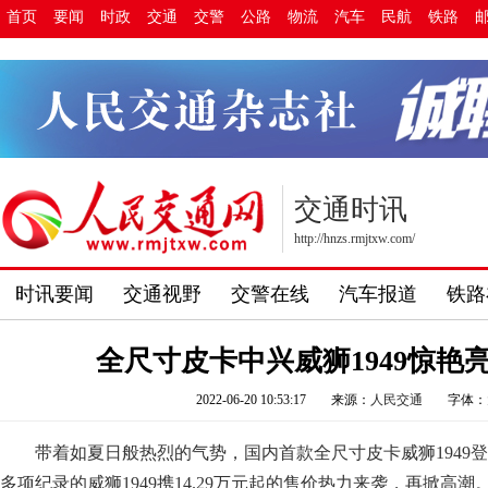
首页
要闻
时政
交通
交警
公路
物流
汽车
民航
铁路
交通时讯
http://hnzs.rmjtxw.com/
时讯要闻
交通视野
交警在线
汽车报道
铁路
全尺寸皮卡中兴威狮1949惊艳
2022-06-20 10:53:17
来源：
人民交通
字体：
带着如夏日般热烈的气势，国内首款全尺寸皮卡威狮1949
多项纪录的威狮1949携14.29万元起的售价热力来袭，再掀高潮