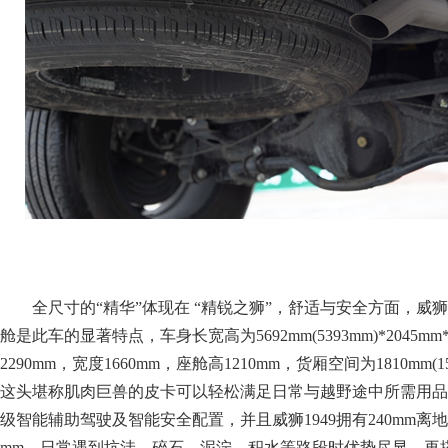
威狮1949高性能、高强度专业越野底盘成就了“能者为狮”。
车品质可靠耐用的特点，并针对用户越野的需求进行针对性的优
高强度两纵七横的满焊车架，保证了车身强度也提升了车辆整体
狮1949乘用版前悬挂采用镁铝合金设计，后悬挂用多连杆整体
的同时提升操控性和舒适性，越野时遇到泥泞、雨雪等路况时驾
商用版则采用前悬镁铝合金双叉臂独立悬挂，后悬钢板弹簧+整
拥有强悍的载货能力。今年1月，该车在平均海拔近四千米的青
特殊标定测试，极温条件下一次点火成功，这也是中国皮卡首度
件的性能测试。