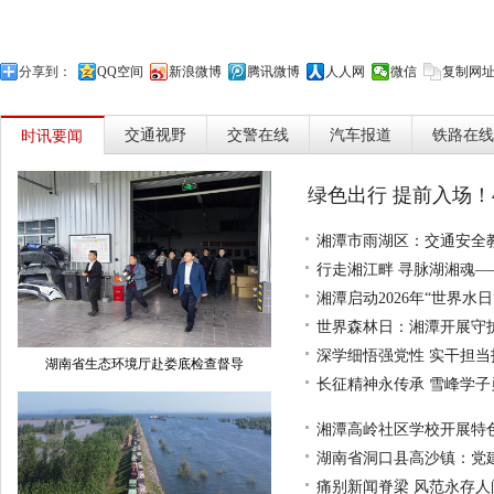
分享到：
QQ空间
新浪微博
腾讯微博
人人网
微信
复制网
交通视野
交警在线
汽车报道
铁路在线
时讯要闻
绿色出行 提前入场！
湘潭市雨湖区：交通安全
行走湘江畔 寻脉湖湘魂—
湘潭启动2026年“世界水
世界森林日：湘潭开展守
深学细悟强党性 实干担
湖南省生态环境厅赴娄底检查督导
长征精神永传承 雪峰学
湘潭高岭社区学校开展特
湖南省洞口县高沙镇：党
痛别新闻脊梁 风范永存