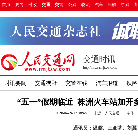
首页
要闻
时政
交通
交警
公路
物流
汽车
民航
铁路
交通时讯
http://hnzs.rmjtxw.com/
时讯要闻
交通视野
交警在线
汽车报道
铁路
“五一”假期临近 株洲火车站加开
2026-04-24 15:58:45
来源：
人民交通
字体：
通讯员：温馨、王亚芬、刘翼