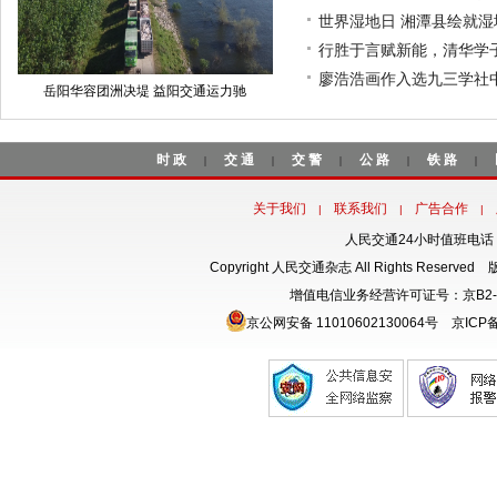
世界湿地日 湘潭县绘就
行胜于言赋新能，清华学
廖浩浩画作入选九三学社
岳阳华容团洲决堤 益阳交通运力驰
时政
交通
交警
公路
铁路
|
|
|
|
|
关于我们
联系我们
广告合作
|
|
|
人民交通24小时值班电话：18
Copyright 人民交通杂志 All Rights Rese
增值电信业务经营许可证号：京B2-
京公网安备 11010602130064号
京ICP备