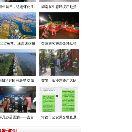
新年首日，这趟怀化往
湖南省生态环境厅赴娄
5517长常北线高速益阳
聋哑旅客乘高铁过站得
岳阳华容团洲决堤 益阳
突发：长沙东路产大队
平凡亦是圆满——吉首
常德市公安局交警直属
最新资讯