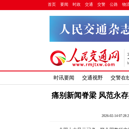
首页
要闻
时政
交通
交警
公路
物
h
时讯要闻
交通视野
交警在
痛别新闻脊梁 风范永
2026-02-14 07:28: