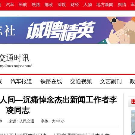
流
汽车
民航
铁路
邮政
深度
财经
人物
地方新闻
舆情
车
交通时讯
ttp://hnzs.rmjtxw.com/
线
汽车报道
铁路在线
交通视频
文艺副刊
存人间—沉痛悼念杰出新闻工作者李
凌同志
29
来源：
人民交通
字体：
大
中
小