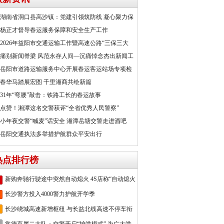
湖南省洞口县高沙镇：党建引领筑防线 凝心聚力保
杨正才督导春运服务保障和安全生产工作
2026年益阳市交通运输工作暨高速公路“三保三大
痛别新闻脊梁 风范永存人间—沉痛悼念杰出新闻工
岳阳市道路运输服务中心开展春运客运站场专项检
春华马踏展宏图 千里湘商共绘新篇
31年“弯腰”敲击：铁路工长的春运故事
点赞！湘潭这名交警获评“全省优秀人民警察”
小年夜交警“喊麦”话安全 湘潭岳塘交警走进酒吧
岳阳交通执法多举措护航群众平安出行
热点排行榜
新购奔驰行驶途中突然自动熄火 4S店称“自动熄火
长沙警方投入4000警力护航开学季
长沙绕城高速新增枢纽 与长益北线高速不停车衔