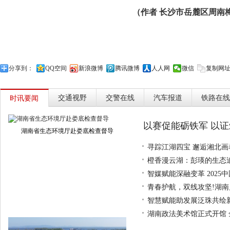
（作者 长沙市岳麓区周南梅
分享到：
QQ空间
新浪微博
腾讯微博
人人网
微信
复制网
交通视野
交警在线
汽车报道
铁路在线
时讯要闻
以赛促能砺铁军 以
湖南省生态环境厅赴娄底检查督导
寻踪江湖四宝 邂逅湘北
橙香漫云湖：彭瑛的生态
智媒赋能深融变革 202
青春护航，双线攻坚!湖
智慧赋能助发展泛珠共绘新
湖南政法美术馆正式开馆 