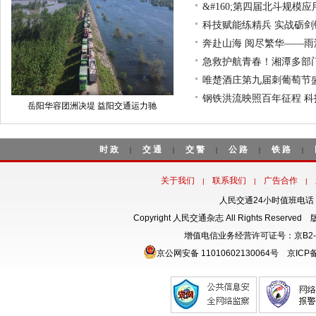
&#160;第四届北斗规模
科技赋能练精兵 实战砺剑
奔赴山海 阅尽繁华——
急救护航青春！湘潭多部门
唯楚酒庄第九届刺葡萄节
钢铁洪流映照百年征程 科
岳阳华容团洲决堤 益阳交通运力驰
时政
交通
交警
公路
铁路
|
|
|
|
|
关于我们
联系我们
广告合作
|
|
|
人民交通24小时值班电话：18
Copyright 人民交通杂志 All Rights Rese
增值电信业务经营许可证号：京B2-
京公网安备 11010602130064号
京ICP备