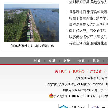
痛别新闻脊梁 风范永存
世界湿地日 湘潭县绘就
行胜于言赋新能，清华学
廖浩浩画作入选九三学社
驭时代之浪，启交通新程
以赛促能砺铁军 以证筑
寻踪江湖四宝 邂逅湘北
岳阳华容团洲决堤 益阳交通运力驰
时政
交通
交警
公路
铁路
|
|
|
|
|
关于我们
联系我们
广告合作
|
|
|
人民交通24小时值班电话：18
Copyright 人民交通杂志 All Rights Rese
增值电信业务经营许可证号：京B2-
京公网安备 11010602130064号
京ICP备