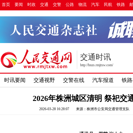
首页
要闻
时政
交通
交警
公路
物流
汽车
民航
铁路
交通时讯
http://hnzs.rmjtxw.com/
时讯要闻
交通视野
交警在线
汽车报道
铁路
2026年株洲城区清明 祭祀交
2026-03-28 16:28:07
来源：株洲市公安局交通管理支队