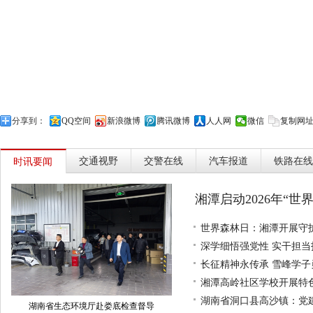
分享到：
QQ空间
新浪微博
腾讯微博
人人网
微信
复制网
交通视野
交警在线
汽车报道
铁路在线
时讯要闻
湘潭启动2026年“世
世界森林日：湘潭开展守
深学细悟强党性 实干担
长征精神永传承 雪峰学
湘潭高岭社区学校开展特
湖南省洞口县高沙镇：党
湖南省生态环境厅赴娄底检查督导