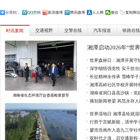
分享到：
QQ空间
新浪微博
腾讯微博
人人网
微信
复制网
交通视野
交警在线
汽车报道
铁路在线
时讯要闻
湘潭启动2026年“世
世界森林日：湘潭开展守
深学细悟强党性 实干担
长征精神永传承 雪峰学
湘潭高岭社区学校开展特
湖南省洞口县高沙镇：党
湖南省生态环境厅赴娄底检查督导
痛别新闻脊梁 风范永存
世界湿地日 湘潭县绘就
行胜于言赋新能，清华学
廖浩浩画作入选九三学社
驭时代之浪，启交通新程