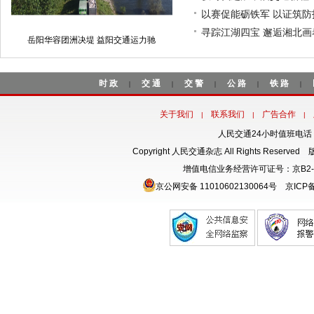
以赛促能砺铁军 以证筑
寻踪江湖四宝 邂逅湘北
岳阳华容团洲决堤 益阳交通运力驰
时政
交通
交警
公路
铁路
|
|
|
|
|
关于我们
联系我们
广告合作
|
|
|
人民交通24小时值班电话：18
Copyright 人民交通杂志 All Rights Rese
增值电信业务经营许可证号：京B2-
京公网安备 11010602130064号
京ICP备