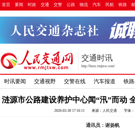
首页
要闻
时政
交通
交警
公路
物流
汽车
民航
铁路
交通时讯
http://hnzs.rmjtxw.com/
时讯要闻
交通视野
交警在线
汽车报道
铁路
涟源市公路建设养护中心闻“汛”而动 
2026-03-30 17:16:11
来源：
人民交通
字体：
通讯员：谢扬帆