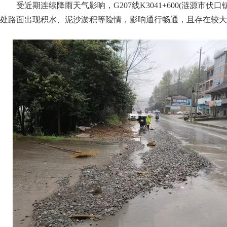
受近期连续降雨天气影响，G207线K3041+600(涟源市伏
处路面出现积水、泥沙淤积等险情，影响通行畅通，且存在较大