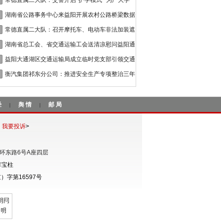
接
常德直属二大队：交警开启“护学模式” 为广大学
湖南省公路事务中心来益阳开展农村公路桥梁数据
常德直属二大队：召开摩托车、电动车非法加装遮
湖南省总工会、省交通运输工会送清凉慰问益阳通
益阳大通湖区交通运输局成立临时党支部引领交通
衡汽集团祁东分公司：推进安全生产专项整治三年
经
舆情
邮局
|
|
我要投诉
>
环东路6号A座四层
李宝柱
字第16597号