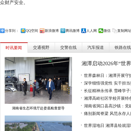
众财产安全。
分享到：
QQ空间
新浪微博
腾讯微博
人人网
微信
复制网
交通视野
交警在线
汽车报道
铁路在线
时讯要闻
湘潭启动2026年“世
世界森林日：湘潭开展守
深学细悟强党性 实干担
长征精神永传承 雪峰学
湘潭高岭社区学校开展特
湖南省洞口县高沙镇：党
湖南省生态环境厅赴娄底检查督导
痛别新闻脊梁 风范永存
世界湿地日 湘潭县绘就