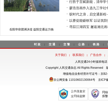
行胜于言赋新能，清华学
廖浩浩画作入选九三学社
驭时代之浪，启交通新程
以赛促能砺铁军 以证筑
寻踪江湖四宝 邂逅湘北
岳阳华容团洲决堤 益阳交通运力驰
时政
交通
交警
公路
铁路
|
|
|
|
|
关于我们
联系我们
广告合作
|
|
|
人民交通24小时值班电话：18
Copyright 人民交通杂志 All Rights Rese
增值电信业务经营许可证号：京B2-
京公网安备 11010602130064号
京ICP备