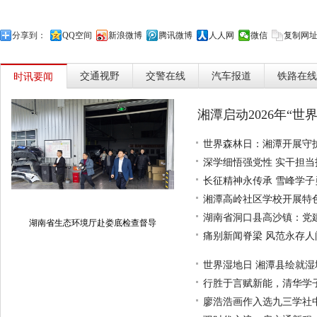
分享到：
QQ空间
新浪微博
腾讯微博
人人网
微信
复制网
交通视野
交警在线
汽车报道
铁路在线
时讯要闻
湘潭启动2026年“世
世界森林日：湘潭开展守
深学细悟强党性 实干担
长征精神永传承 雪峰学
湘潭高岭社区学校开展特
湖南省洞口县高沙镇：党
湖南省生态环境厅赴娄底检查督导
痛别新闻脊梁 风范永存
世界湿地日 湘潭县绘就
行胜于言赋新能，清华学
廖浩浩画作入选九三学社