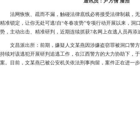
通讯员：尹方倩 潘浩
法网恢恢、疏而不漏，触碰法律底线必将接受法律制裁，无
精准锁定，让你无处可逃!自“冬春攻势”专项行动开展以来，洞
势，主动出击、精准研判，近期连续抓获7名网上在逃人员再添追
文昌派出所：前期，嫌疑人文某燕因涉嫌盗窃罪被洞口警方
持续对该逃犯开展研判追逃工作，在江西警方的大力协助下，于
案。目前，文某燕已被公安机关依法刑事拘留，案件正在进一步