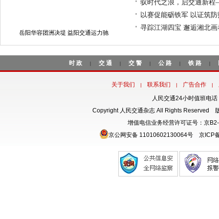
驭时代之浪，启交通新程
以赛促能砺铁军 以证筑
寻踪江湖四宝 邂逅湘北
岳阳华容团洲决堤 益阳交通运力驰
时政
交通
交警
公路
铁路
|
|
|
|
|
关于我们
联系我们
广告合作
|
|
|
人民交通24小时值班电话：18
Copyright 人民交通杂志 All Rights Rese
增值电信业务经营许可证号：京B2-
京公网安备 11010602130064号
京ICP备