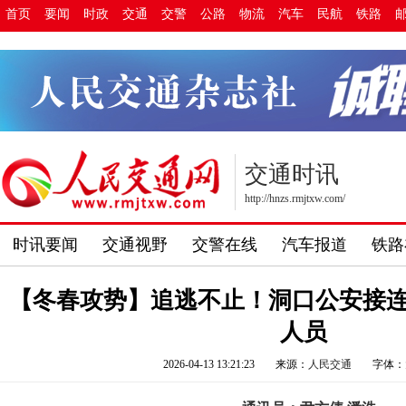
首页
要闻
时政
交通
交警
公路
物流
汽车
民航
铁路
交通时讯
http://hnzs.rmjtxw.com/
时讯要闻
交通视野
交警在线
汽车报道
铁路
【冬春攻势】追逃不止！洞口公安接
人员
2026-04-13 13:21:23
来源：
人民交通
字体：