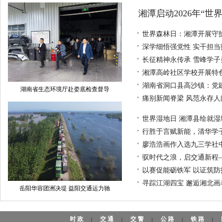
湘潭启动2026年“世
世界森林日：湘潭开展守
深学细悟强党性 实干担
长征精神永传承 雪峰学
湘潭高岭社区学校开展特
湖南省洞口县高沙镇：党
湖南省生态环境厅赴娄底检查督导
痛别新闻脊梁 风范永存
世界湿地日 湘潭县绘就
行胜于言赋新能，清华学
廖浩浩画作入选九三学社
驭时代之浪，启交通新程
以赛促能砺铁军 以证筑
寻踪江湖四宝 邂逅湘北
岳阳华容团洲决堤 益阳交通运力驰
时政
交通
交警
公路
铁路
|
|
|
|
|