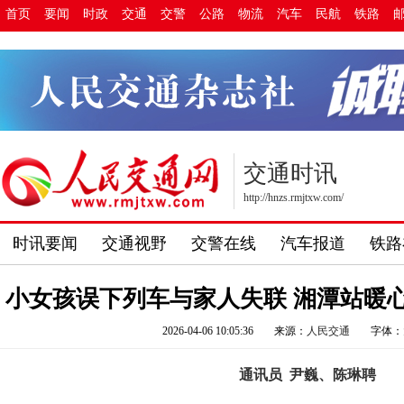
首页
要闻
时政
交通
交警
公路
物流
汽车
民航
铁路
交通时讯
http://hnzs.rmjtxw.com/
时讯要闻
交通视野
交警在线
汽车报道
铁路
小女孩误下列车与家人失联 湘潭站暖
2026-04-06 10:05:36
来源：
人民交通
字体：
通讯员 尹巍、陈琳聘