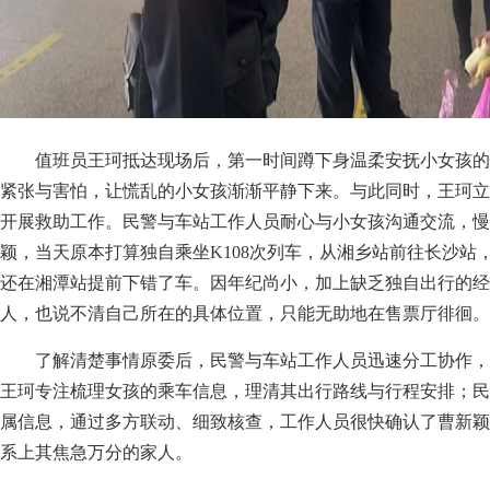
值班员王珂抵达现场后，第一时间蹲下身温柔安抚小女孩的
紧张与害怕，让慌乱的小女孩渐渐平静下来。与此同时，王珂立
开展救助工作。民警与车站工作人员耐心与小女孩沟通交流，慢
颖，当天原本打算独自乘坐K108次列车，从湘乡站前往长沙站
还在湘潭站提前下错了车。因年纪尚小，加上缺乏独自出行的经
人，也说不清自己所在的具体位置，只能无助地在售票厅徘徊。
了解清楚事情原委后，民警与车站工作人员迅速分工协作，
王珂专注梳理女孩的乘车信息，理清其出行路线与行程安排；民
属信息，通过多方联动、细致核查，工作人员很快确认了曹新颖
系上其焦急万分的家人。