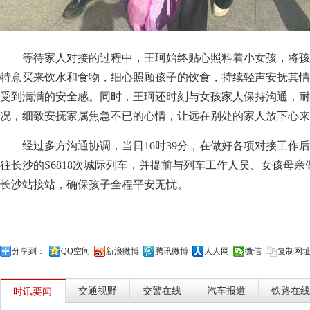
等待家人对接的过程中，王珂始终贴心照料着小女孩，将孩
特意买来饮水和食物，细心照顾孩子的饮食，持续轻声安抚其情
受到满满的安全感。同时，王珂还时刻与女孩家人保持沟通，耐
况，细致安抚家属焦急不已的心情，让远在别处的家人放下心来
经过多方沟通协调，当日16时39分，在做好各项对接工作
往长沙的S6818次城际列车，并提前与列车工作人员、女孩母
长沙站接站，确保孩子全程平安无忧。
分享到：
QQ空间
新浪微博
腾讯微博
人人网
微信
复制网
交通视野
交警在线
汽车报道
铁路在线
时讯要闻