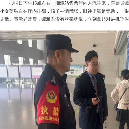
4月4日下午15点左右，湘潭站售票厅内人流往来，售票员
小女孩独自在厅内徘徊，孩子神情慌张，眼神里满是无助，一眼
走散。察觉异常后，谭雅君没有丝毫犹豫，立刻拿起对讲机呼叫