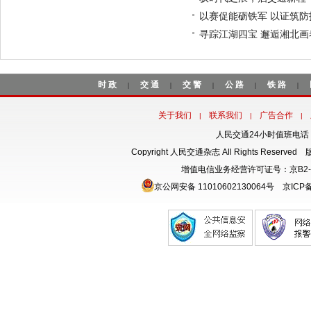
以赛促能砺铁军 以证筑
寻踪江湖四宝 邂逅湘北
时政
交通
交警
公路
铁路
|
|
|
|
|
关于我们
联系我们
广告合作
|
|
|
人民交通24小时值班电话：18
Copyright 人民交通杂志 All Rights Rese
增值电信业务经营许可证号：京B2-
京公网安备 11010602130064号
京ICP备