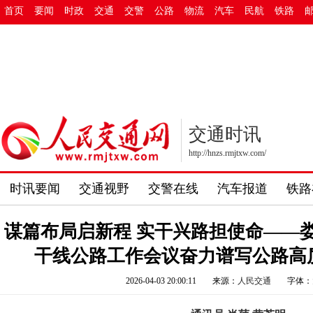
首页
要闻
时政
交通
交警
公路
物流
汽车
民航
铁路
交通时讯
http://hnzs.rmjtxw.com/
时讯要闻
交通视野
交警在线
汽车报道
铁路
谋篇布局启新程 实干兴路担使命——
干线公路工作会议奋力谱写公路高
2026-04-03 20:00:11
来源：
人民交通
字体：