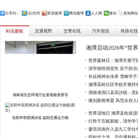
分享到：
QQ空间
新浪微博
腾讯微博
人人网
微信
复制网
交通视野
交警在线
汽车报道
铁路在线
时讯要闻
湘潭启动2026年“世
世界森林日：湘潭开展守
深学细悟强党性 实干担
长征精神永传承 雪峰学
湘潭高岭社区学校开展特
湖南省洞口县高沙镇：党
湖南省生态环境厅赴娄底检查督导
痛别新闻脊梁 风范永存
世界湿地日 湘潭县绘就
岳阳华容团洲决堤 益阳交通运力驰
行胜于言赋新能，清华学
廖浩浩画作入选九三学社
驭时代之浪，启交通新程