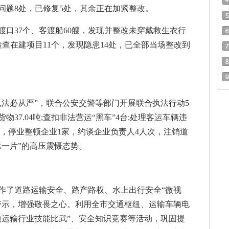
问题8处，已修复5处，其余正在加紧整改。
口37个、客渡船60艘，发现并整改未穿戴救生衣行
检查在建项目11个，发现隐患14处，已全部当场整改到
执法必从严”，联合公安交警等部门开展联合执法行动5
37.04吨;查扣非法营运“黑车”4台;处理客运车辆违
万元，停业整顿企业1家，约谈企业负责人4人次，注销道
示一片”的高压震慑态势。
作了道路运输安全、路产路权、水上出行安全“微视
警示，增强敬畏之心。利用全市交通枢纽、运输车辆电
交通运输行业技能比武”、安全知识竞赛等活动，巩固提