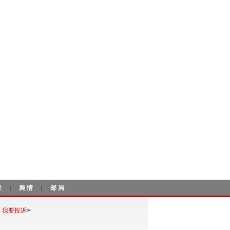
经
舆情
邮局
|
|
我要投诉
>