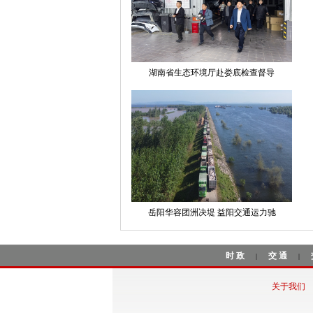
湖南省生态环境厅赴娄底检查督导
岳阳华容团洲决堤 益阳交通运力驰
时政
交通
|
|
关于我们