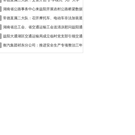
接
常德直属二大队：交警开启“护学模式” 为广大学
湖南省公路事务中心来益阳开展农村公路桥梁数据
常德直属二大队：召开摩托车、电动车非法加装遮
湖南省总工会、省交通运输工会送清凉慰问益阳通
益阳大通湖区交通运输局成立临时党支部引领交通
衡汽集团祁东分公司：推进安全生产专项整治三年