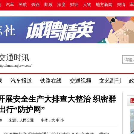
流
汽车
民航
铁路
邮政
深度
财经
人物
地方新闻
舆情
车
交通时讯
ttp://hnzs.rmjtxw.com/
线
汽车报道
铁路在线
交通视频
文艺副刊
开展安全生产大排查大整治 织密群
出行“防护网”
28
来源：
人民交通
字体：
大
中
小