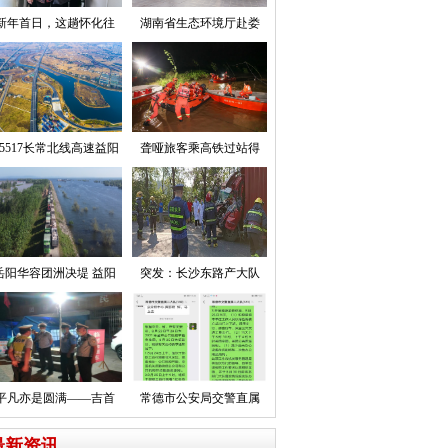
新年首日，这趟怀化往
湖南省生态环境厅赴娄
5517长常北线高速益阳
聋哑旅客乘高铁过站得
岳阳华容团洲决堤 益阳
突发：长沙东路产大队
平凡亦是圆满——吉首
常德市公安局交警直属
最新资讯