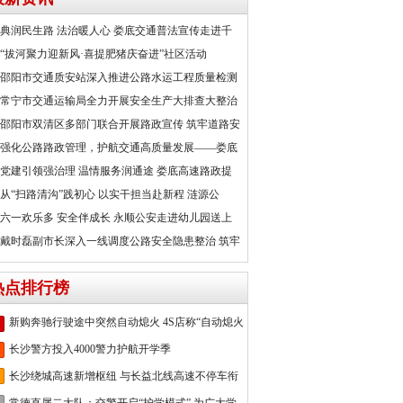
典润民生路 法治暖人心 娄底交通普法宣传走进千
“拔河聚力迎新风·喜提肥猪庆奋进”社区活动
邵阳市交通质安站深入推进公路水运工程质量检测
常宁市交通运输局全力开展安全生产大排查大整治
邵阳市双清区多部门联合开展路政宣传 筑牢道路安
强化公路路政管理，护航交通高质量发展——娄底
党建引领强治理 温情服务润通途 娄底高速路政提
从“扫路清沟”践初心 以实干担当赴新程 涟源公
六一欢乐多 安全伴成长 永顺公安走进幼儿园送上
戴时磊副市长深入一线调度公路安全隐患整治 筑牢
热点排行榜
新购奔驰行驶途中突然自动熄火 4S店称“自动熄火
长沙警方投入4000警力护航开学季
长沙绕城高速新增枢纽 与长益北线高速不停车衔