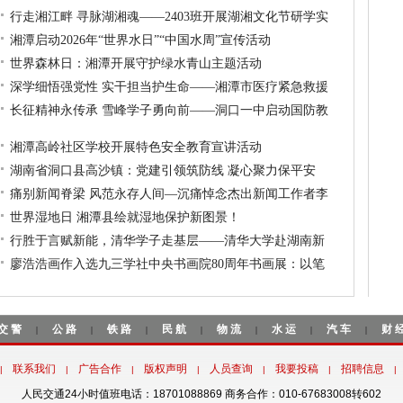
行走湘江畔 寻脉湖湘魂——2403班开展湖湘文化节研学实
湘潭启动2026年“世界水日”“中国水周”宣传活动
世界森林日：湘潭开展守护绿水青山主题活动
深学细悟强党性 实干担当护生命——湘潭市医疗紧急救援
长征精神永传承 雪峰学子勇向前——洞口一中启动国防教
湘潭高岭社区学校开展特色安全教育宣讲活动
湖南省洞口县高沙镇：党建引领筑防线 凝心聚力保平安
痛别新闻脊梁 风范永存人间—沉痛悼念杰出新闻工作者李
世界湿地日 湘潭县绘就湿地保护新图景！
行胜于言赋新能，清华学子走基层——清华大学赴湖南新
廖浩浩画作入选九三学社中央书画院80周年书画展：以笔
交警
公路
铁路
民航
物流
水运
汽车
财
|
|
|
|
|
|
|
联系我们
广告合作
版权声明
人员查询
我要投稿
招聘信息
|
|
|
|
|
|
|
人民交通24小时值班电话：18701088869 商务合作：010-67683008转602