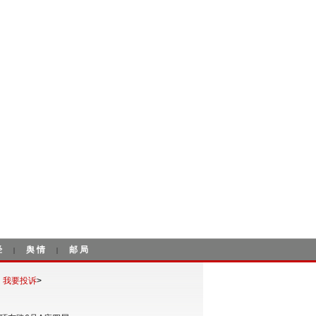
经
舆情
邮局
|
|
我要投诉
>