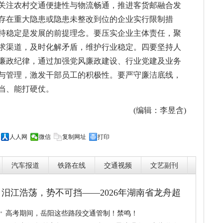
关注农村交通便捷性与物流畅通，推进客货邮融合发
存在重大隐患或隐患未整改到位的企业实行限制措
持稳定是发展的前提理念。要压实企业主体责任，聚
求渠道，及时化解矛盾，维护行业稳定。四要坚持人
廉政纪律，通过加强党风廉政建设、行业党建及业务
与管理，激发干部员工的积极性。要严守廉洁底线，
当、能打硬仗。
(编辑：李昱含)
人人网
微信
复制网址
打印
汽车报道
铁路在线
交通视频
文艺副刊
汨江浩荡，势不可挡——2026年湖南省龙舟超
高考期间，岳阳这些路段交通管制！禁鸣！