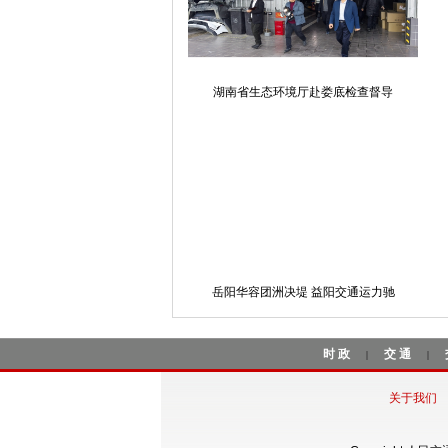
湖南省生态环境厅赴娄底检查督导
岳阳华容团洲决堤 益阳交通运力驰
时政
交通
|
|
关于我们