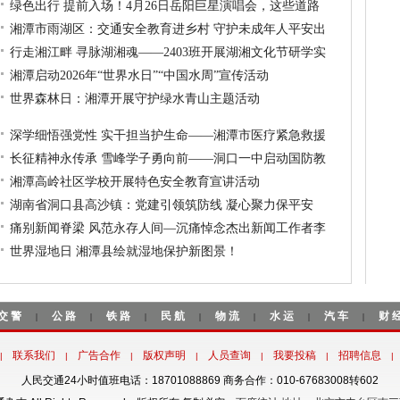
绿色出行 提前入场！4月26日岳阳巨星演唱会，这些道路
湘潭市雨湖区：交通安全教育进乡村 守护未成年人平安出
行走湘江畔 寻脉湖湘魂——2403班开展湖湘文化节研学实
湘潭启动2026年“世界水日”“中国水周”宣传活动
世界森林日：湘潭开展守护绿水青山主题活动
深学细悟强党性 实干担当护生命——湘潭市医疗紧急救援
长征精神永传承 雪峰学子勇向前——洞口一中启动国防教
湘潭高岭社区学校开展特色安全教育宣讲活动
湖南省洞口县高沙镇：党建引领筑防线 凝心聚力保平安
痛别新闻脊梁 风范永存人间—沉痛悼念杰出新闻工作者李
世界湿地日 湘潭县绘就湿地保护新图景！
交警
公路
铁路
民航
物流
水运
汽车
财
|
|
|
|
|
|
|
联系我们
广告合作
版权声明
人员查询
我要投稿
招聘信息
|
|
|
|
|
|
|
人民交通24小时值班电话：18701088869 商务合作：010-67683008转602