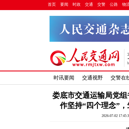
首页
要闻
时政
交通
交警
公路
物
h
时讯要闻
交通视野
交警在
娄底市交通运输局党组
作坚持“四个理念”
2026-07-02 17:45: