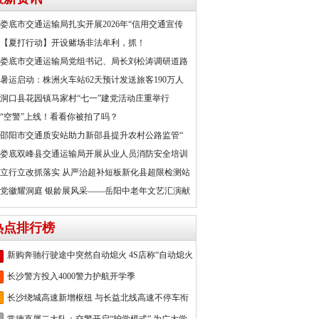
娄底市交通运输局扎实开展2026年“信用交通宣传
【夏打行动】开设赌场非法牟利，抓！
娄底市交通运输局党组书记、局长刘松涛调研道路
暑运启动：株洲火车站62天预计发送旅客190万人
洞口县花园镇马家村“七一”建党活动庄重举行
“空警”上线！看看你被拍了吗？
邵阳市交通质安站助力新邵县提升农村公路监管“
娄底双峰县交通运输局开展从业人员消防安全培训
立行立改抓落实 从严治超补短板新化县超限检测站
党徽耀洞庭 银龄展风采——岳阳中老年文艺汇演献
热点排行榜
新购奔驰行驶途中突然自动熄火 4S店称“自动熄火
长沙警方投入4000警力护航开学季
长沙绕城高速新增枢纽 与长益北线高速不停车衔