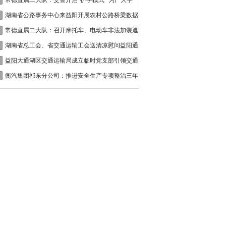
接
常德直属二大队：交警开启“护学模式” 为广大学
湖南省公路事务中心来益阳开展农村公路桥梁数据
常德直属二大队：召开摩托车、电动车非法加装遮
湖南省总工会、省交通运输工会送清凉慰问益阳通
益阳大通湖区交通运输局成立临时党支部引领交通
衡汽集团祁东分公司：推进安全生产专项整治三年