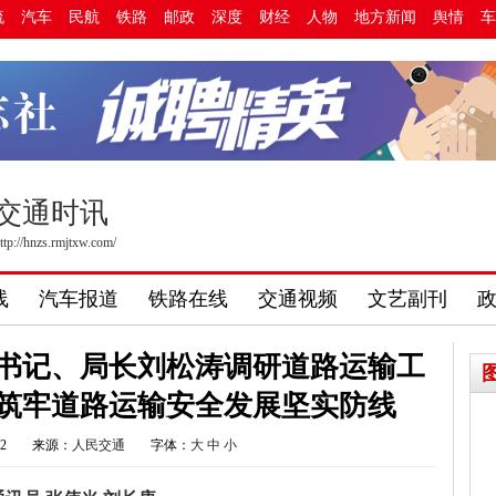
流
汽车
民航
铁路
邮政
深度
财经
人物
地方新闻
舆情
车
交通时讯
ttp://hnzs.rmjtxw.com/
线
汽车报道
铁路在线
交通视频
文艺副刊
书记、局长刘松涛调研道路运输工
，筑牢道路运输安全发展坚实防线
32
来源：
人民交通
字体：
大
中
小