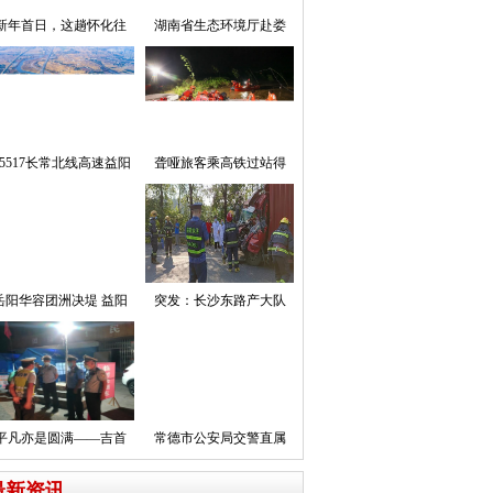
新年首日，这趟怀化往
湖南省生态环境厅赴娄
5517长常北线高速益阳
聋哑旅客乘高铁过站得
岳阳华容团洲决堤 益阳
突发：长沙东路产大队
平凡亦是圆满——吉首
常德市公安局交警直属
最新资讯