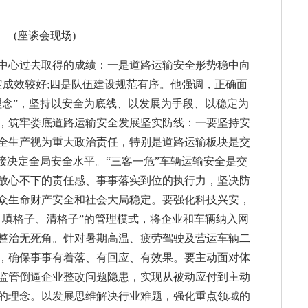
(座谈会现场)
中心过去取得的成绩：一是道路运输安全形势稳中向
定成效较好;四是队伍建设规范有序。他强调，正确面
理念”，坚持以安全为底线、以发展为手段、以稳定为
，筑牢娄底道路运输安全发展坚实防线：一要坚持安
全生产视为重大政治责任，特别是道路运输板块是交
接决定全局安全水平。“三客一危”车辆运输安全是交
放心不下‌的责任感、事事落实到位的执行力，坚决防
众生命财产安全和社会大局稳定。‌要强化科技兴安，
、填格子、清格子”的管理模式，将企业和车辆纳入网
整治无死角。针对暑期高温、疲劳驾驶及营运车辆二
，确保事事有着落、有回应、有效果。要主动面对体
监管倒逼企业整改问题隐患，实现从被动应付到主动
的理念。以发展思维解决行业难题，强化重点领域的