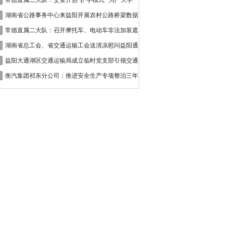
接
常德直属二大队：交警开启“护学模式” 为广大学
湖南省公路事务中心来益阳开展农村公路桥梁数据
常德直属二大队：召开摩托车、电动车非法加装遮
湖南省总工会、省交通运输工会送清凉慰问益阳通
益阳大通湖区交通运输局成立临时党支部引领交通
衡汽集团祁东分公司：推进安全生产专项整治三年