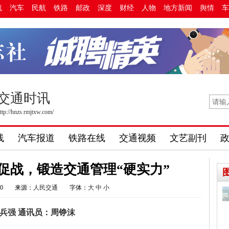
流
汽车
民航
铁路
邮政
深度
财经
人物
地方新闻
舆情
车
交通时讯
ttp://hnzs.rmjtxw.com/
线
汽车报道
铁路在线
交通视频
文艺副刊
促战，锻造交通管理“硬实力”
20
来源：
人民交通
字体：
大
中
小
兵强 通讯员：周铮沫