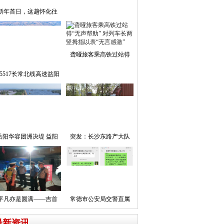
新年首日，这趟怀化往
聋哑旅客乘高铁过站得
5517长常北线高速益阳
岳阳华容团洲决堤 益阳
突发：长沙东路产大队
平凡亦是圆满——吉首
常德市公安局交警直属
最新资讯