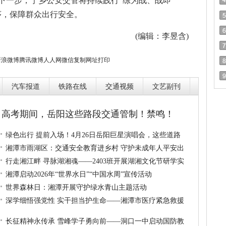
下一步，宁乡公安交管将持续践行“练为战、战即
序，保障群众出行安全。
(编辑：李昱含)
新浪微博
腾讯微博
人人网
微信
复制网址
打印
汽车报道
铁路在线
交通视频
文艺副刊
高考期间，岳阳这些路段交通管制！禁鸣！
绿色出行 提前入场！4月26日岳阳巨星演唱会，这些道路
湘潭市雨湖区：交通安全教育进乡村 守护未成年人平安出
行走湘江畔 寻脉湖湘魂——2403班开展湖湘文化节研学实
湘潭启动2026年“世界水日”“中国水周”宣传活动
世界森林日：湘潭开展守护绿水青山主题活动
深学细悟强党性 实干担当护生命——湘潭市医疗紧急救援
长征精神永传承 雪峰学子勇向前——洞口一中启动国防教