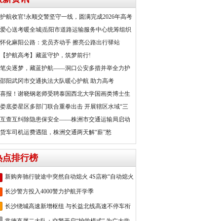
护航收官!永顺交警坚守一线，圆满完成2026年高考
爱心送考暖全城|岳阳市道路运输服务中心统筹组织
怀化麻阳公路：党员齐动手 擦亮公路出行驿站
【护航高考】藏蓝守护，筑梦前行!
笔尖逐梦，藏蓝护航——洞口公安多措并举全力护
邵阳武冈市交通执法大队暖心护航 助力高考
喜报！谢晓钢老师受聘泰国西北大学国画类博士生
娄底娄星区多部门联合重拳出击 开展辖区水域“三
互查互纠除隐患保安全——株洲市交通运输局启动
货车司机运费遇阻，株洲交通两天解“薪”愁
热点排行榜
新购奔驰行驶途中突然自动熄火 4S店称“自动熄火
长沙警方投入4000警力护航开学季
长沙绕城高速新增枢纽 与长益北线高速不停车衔