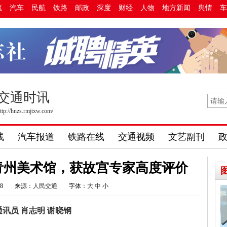
流
汽车
民航
铁路
邮政
深度
财经
人物
地方新闻
舆情
车
交通时讯
ttp://hnzs.rmjtxw.com/
线
汽车报道
铁路在线
交通视频
文艺副刊
青州美术馆，获故宫专家高度评价
08
来源：
人民交通
字体：
大
中
小
通讯员 肖志明 谢晓钢