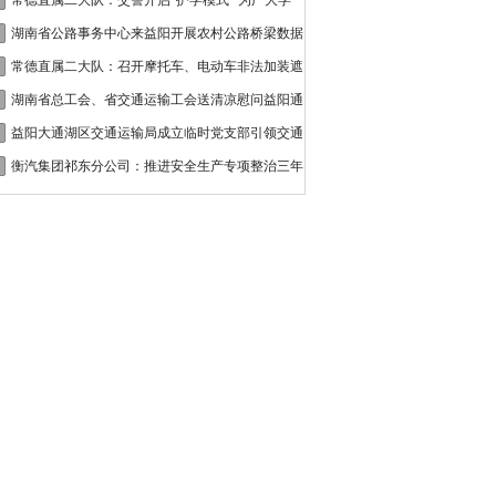
接
常德直属二大队：交警开启“护学模式” 为广大学
湖南省公路事务中心来益阳开展农村公路桥梁数据
常德直属二大队：召开摩托车、电动车非法加装遮
湖南省总工会、省交通运输工会送清凉慰问益阳通
益阳大通湖区交通运输局成立临时党支部引领交通
衡汽集团祁东分公司：推进安全生产专项整治三年