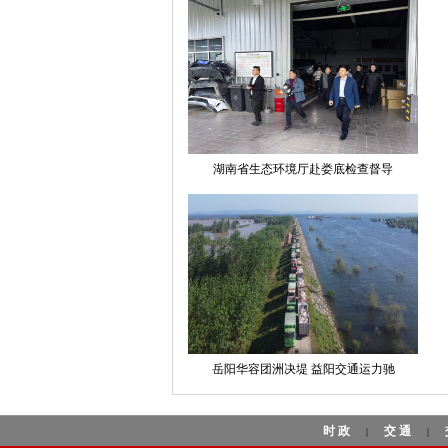
湖南省生态环境厅赴娄底检查督导
岳阳华容团洲决堤 益阳交通运力驰
时政
交通
|
|