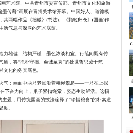
学会书画艺术院、中共青州市委宣传部、青州市文化和旅游
翰墨传薪”画展在青州美术馆开幕。中国好人、道德模
其两幅作品《拙诚》(书法)、《颗粒归仓》(国画)作
生活气息与深厚的艺术底蕴。
G
笔力雄健、结构严谨，墨色浓淡相宜。行笔间既有传
气质，将“抱朴守拙、至诚至真”的处世哲思藏于笔
湘文化的务实底色。
火气：画面中两只老鼠沿着粗绳攀爬——一只在上探
只在下奋力向上，爪子紧扣绳索，姿态生动鲜活。这幅
”的主题，用传统国画的技法诠释了“珍惜粮食”的朴素道
温度。