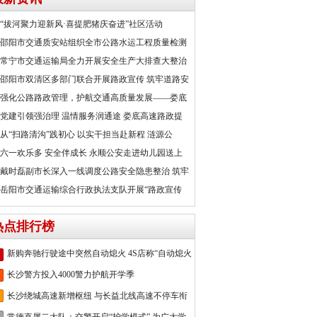
“拔河聚力迎新风·喜提肥猪庆奋进”社区活动
邵阳市交通质安站组织全市公路水运工程质量检测
常宁市交通运输局全力开展安全生产大排查大整治
邵阳市双清区多部门联合开展路政宣传 筑牢道路安
强化公路路政管理，护航交通高质量发展——娄底
党建引领强治理 温情服务润通途 娄底高速路政提
从“扫路清沟”践初心 以实干担当赴新程 涟源公
六一欢乐多 安全伴成长 永顺公安走进幼儿园送上
戴时磊副市长深入一线调度公路安全隐患整治 筑牢
岳阳市交通运输综合行政执法支队开展“路政宣传
热点排行榜
新购奔驰行驶途中突然自动熄火 4S店称“自动熄火
长沙警方投入4000警力护航开学季
长沙绕城高速新增枢纽 与长益北线高速不停车衔