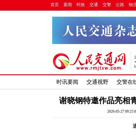
首页
要闻
时政
交通
交警
公路
物
h
时讯要闻
交通视野
交警在
谢晓钢特邀作品亮相
2026-05-27 09:25: