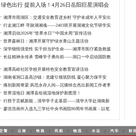
绿色出行 提前入场！4月26日岳阳巨星演唱会
湘潭市雨湖区：交通安全教育进乡村 守护未成年人平安出
行走湘江畔 寻脉湖湘魂——2403班开展湖湘文化节研学实
湘潭启动2026年“世界水日”“中国水周”宣传活动
世界森林日：湘潭开展守护绿水青山主题活动
深学细悟强党性 实干担当护生命——湘潭市医疗紧急救援
长征精神永传承 雪峰学子勇向前——洞口一中启动国防教
湘潭高岭社区学校开展特色安全教育宣讲活动
湖南省洞口县高沙镇：党建引领筑防线 凝心聚力保平安
痛别新闻脊梁 风范永存人间—沉痛悼念杰出新闻工作者李
世界湿地日 湘潭县绘就湿地保护新图景！
行胜于言赋新能，清华学子走基层——清华大学赴湖南新
廖浩浩画作入选九三学社中央书画院80周年书画展：以笔
交警
公路
铁路
民航
物流
水运
汽车
财
|
|
|
|
|
|
|