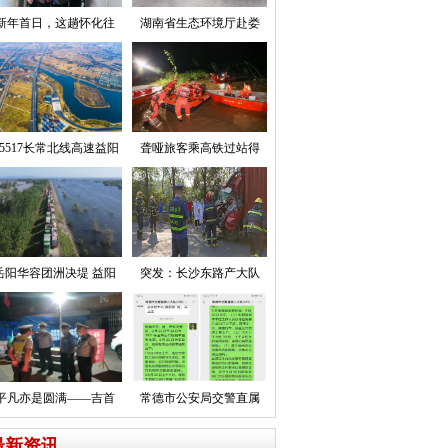
新年首日，这趟怀化往
湖南省生态环境厅赴娄
5517长常北线高速益阳
聋哑旅客乘高铁过站得
岳阳华容团洲决堤 益阳
突发：长沙东路产大队
平凡亦是圆满——吉首
常德市公安局交警直属
最新资讯