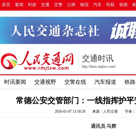
首页
要闻
时政
交通
交警
公路
物流
汽车
民航
铁路
交通时讯
http://hnzs.rmjtxw.com/
时讯要闻
交通视野
交警在线
汽车报道
铁路
常德公安交管部门：一线指挥护平安
2026-01-07 13:18:20
来源：
人民交通
字体：
通讯员 马辉