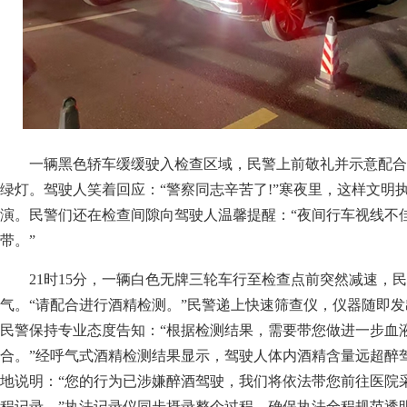
一辆黑色轿车缓缓驶入检查区域，民警上前敬礼并示意配合
绿灯。驾驶人笑着回应：“警察同志辛苦了!”寒夜里，这样文明
演。民警们还在检查间隙向驾驶人温馨提醒：“夜间行车视线不
带。”
21时15分，一辆白色无牌三轮车行至检查点前突然减速，
气。“请配合进行酒精检测。”民警递上快速筛查仪，仪器随即
民警保持专业态度告知：“根据检测结果，需要带您做进一步血
合。”经呼气式酒精检测结果显示，驾驶人体内酒精含量远超醉
地说明：“您的行为已涉嫌醉酒驾驶，我们将依法带您前往医院
程记录。”执法记录仪同步摄录整个过程，确保执法全程规范透