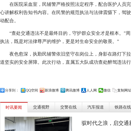
在医院采血室，民辅警严格按照法定程序，配合医护人员完
心讲解权利告知书内容。在民警的规范执法与法律震慑下，驾驶
动配合。
“查处交通违法不是最终目的，守护群众安全才是根本。”周
执法，既是对法律尊严的维护，更是对生命安全的敬畏。”
夜色愈深，执勤民辅警依旧坚守在岗位上，身影在路灯下拉
道坚实的安全屏障。此次行动，直属五大队成功查处醉驾违法行
分享到：
QQ空间
新浪微博
腾讯微博
人人网
微信
复制网
交通视野
交警在线
汽车报道
铁路在线
时讯要闻
驭时代之浪，启交通