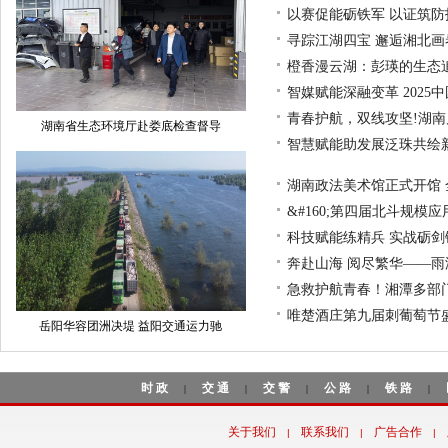
以赛促能砺铁军 以证筑
寻踪江湖四宝 邂逅湘北
橙香漫云湖：彭瑛的生态
智媒赋能深融变革 202
青春护航，双线攻坚!湖
湖南省生态环境厅赴娄底检查督导
智慧赋能助发展泛珠共绘新
湖南政法美术馆正式开馆 
&#160;第四届北斗规模
科技赋能练精兵 实战砺剑
奔赴山海 阅尽繁华——
急救护航青春！湘潭多部门
唯楚酒庄第九届刺葡萄节
岳阳华容团洲决堤 益阳交通运力驰
时政
交通
交警
公路
铁路
|
|
|
|
|
关于我们
联系我们
广告合作
|
|
|