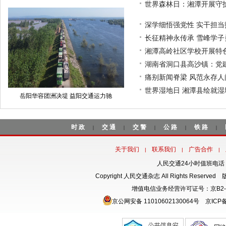
世界森林日：湘潭开展守
深学细悟强党性 实干担
长征精神永传承 雪峰学
湘潭高岭社区学校开展特
湖南省洞口县高沙镇：党
痛别新闻脊梁 风范永存
世界湿地日 湘潭县绘就
岳阳华容团洲决堤 益阳交通运力驰
时政
交通
交警
公路
铁路
|
|
|
|
|
关于我们
联系我们
广告合作
|
|
|
人民交通24小时值班电话：18
Copyright 人民交通杂志 All Rights Rese
增值电信业务经营许可证号：京B2-
京公网安备 11010602130064号
京ICP备