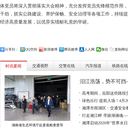
体党员将深入贯彻落实大会精神，充分发挥党员先锋模范作用，
干劲，抓实公路建设、养护保畅、安全治理等各项工作，持续提
经济高质量发展，以优异实绩献礼党的华诞。
分享到：
QQ空间
新浪微博
腾讯微博
人人网
微信
复制网
交通视野
交警在线
汽车报道
铁路在线
时讯要闻
汨江浩荡，势不可挡—
高考期间，岳阳这些路段
绿色出行 提前入场！4月
湘潭市雨湖区：交通安全
行走湘江畔 寻脉湖湘魂—
湘潭启动2026年“世界水
湖南省生态环境厅赴娄底检查督导