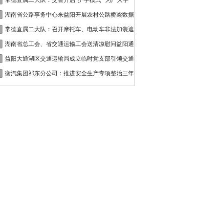
接
常德直属二大队：交警开启“护学模式” 为广大学
湖南省公路事务中心来益阳开展农村公路桥梁数据
常德直属二大队：召开摩托车、电动车非法加装遮
湖南省总工会、省交通运输工会送清凉慰问益阳通
益阳大通湖区交通运输局成立临时党支部引领交通
衡汽集团祁东分公司：推进安全生产专项整治三年