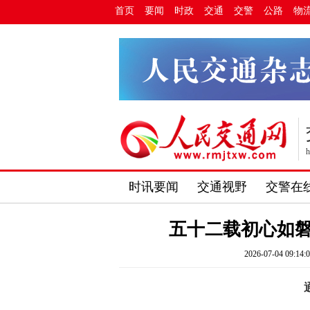
首页
要闻
时政
交通
交警
公路
物
h
时讯要闻
交通视野
交警在
五十二载初心如磐
2026-07-04 09:14: