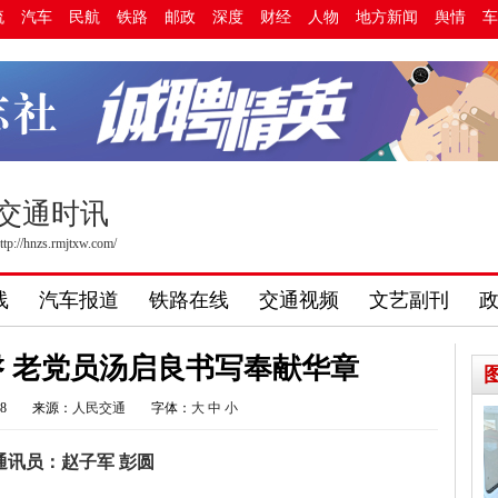
流
汽车
民航
铁路
邮政
深度
财经
人物
地方新闻
舆情
车
交通时讯
ttp://hnzs.rmjtxw.com/
线
汽车报道
铁路在线
交通视频
文艺副刊
 老党员汤启良书写奉献华章
08
来源：
人民交通
字体：
大
中
小
通讯员：赵子军 彭圆