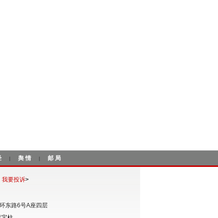
经
舆情
邮局
|
|
我要投诉
>
环东路6号A座四层
李宝柱