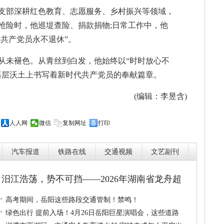
支部深耕红色教育、志愿服务、乡村振兴等领域，
洪抢险时，他巡堤查险、捐款捐物;日常工作中，他
“共产党员永不退休”。
从未褪色。从青丝到白发，他始终以“时时放心不
基层沃土上书写着新时代共产党员的奉献篇章。
(编辑：李昱含)
人人网
微信
复制网址
打印
汽车报道
铁路在线
交通视频
文艺副刊
汨江浩荡，势不可挡——2026年湖南省龙舟超
高考期间，岳阳这些路段交通管制！禁鸣！
绿色出行 提前入场！4月26日岳阳巨星演唱会，这些道路