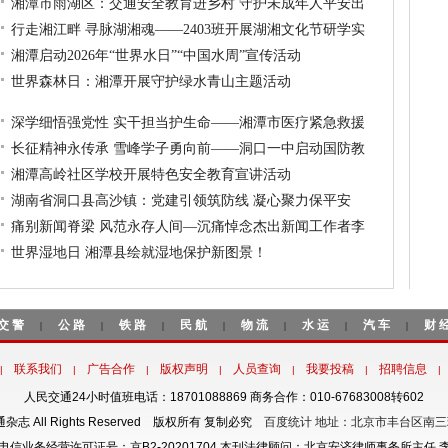
湘潭市雨湖区：交通安全教育进乡村 守护未成年人平安出
行走湘江畔 寻脉湖湘魂——2403班开展湖湘文化节研学实
湘潭启动2026年“世界水日”“中国水周”宣传活动
世界森林日：湘潭开展守护绿水青山主题活动
深学细悟强党性 实干担当护生命——湘潭市医疗紧急救援
长征精神永传承 雪峰学子勇向前——洞口一中启动国防教
湘潭高岭社区学校开展特色安全教育宣讲活动
湖南省洞口县高沙镇：党建引领筑防线 凝心聚力保平安
痛别新闻脊梁 风范永存人间—沉痛悼念杰出新闻工作者李
世界湿地日 湘潭县绘就湿地保护新图景！
交警
公路
铁路
民航
物流
水运
汽车
财
|
|
|
|
|
|
|
联系我们
广告合作
版权声明
人员查询
我要投稿
招聘信息
|
|
|
|
|
|
|
人民交通24小时值班电话：18701088869 商务合作：010-67683008转602
交通杂志 All Rights Reserved 版权所有 复制必究
百度统计 地址：北京市丰台区南三
电信业务经营许可证号：京B2-20201704 本刊法律顾问：北京安济律师事务所主任 