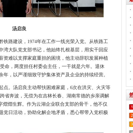
汤启良
湘黔铁路建设，1974年在工作一线光荣入党。从铁路工
中湾大队党支部书记，他始终扎根基层，用实干回应
微薄薪资难以支撑家庭重担的困境，他主动辞职发展种植
危受命，两度担任村委会主任，一干就是六年。退休
余年，以严谨细致守护集体资产及企业的持续经营。
起点。汤启良主动帮扶困难家庭，6次在洪灾、火灾等
他跨省奔波，无偿为在吉林长春、湖南常德的乡亲调解
二字熠熠生辉。作为云湖企业联合支部的骨干，他不仅
题党日活动，协助化解企地矛盾，悉心帮带入党积极