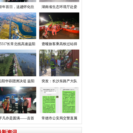
新年首日，这趟怀化往
湖南省生态环境厅赴娄
5517长常北线高速益阳
聋哑旅客乘高铁过站得
岳阳华容团洲决堤 益阳
突发：长沙东路产大队
平凡亦是圆满——吉首
常德市公安局交警直属
最新资讯