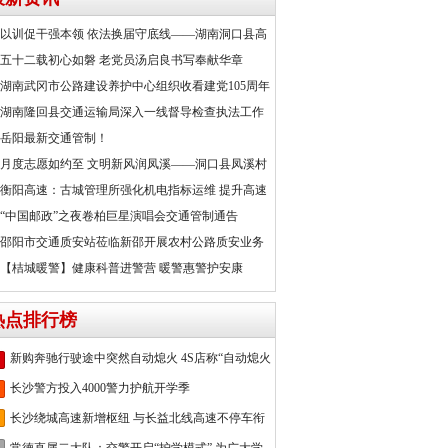
以训促干强本领 依法换届守底线——湖南洞口县高
五十二载初心如磐 老党员汤启良书写奉献华章
湖南武冈市公路建设养护中心组织收看建党105周年
湖南隆回县交通运输局深入一线督导检查执法工作
岳阳最新交通管制！
月度志愿如约至 文明新风润凤溪——洞口县凤溪村
衡阳高速：古城管理所强化机电指标运维 提升高速
“中国邮政”之夜卷柏巨星演唱会交通管制通告
邵阳市交通质安站莅临新邵开展农村公路质安业务
【桔城暖警】健康科普进警营 暖警惠警护安康
热点排行榜
新购奔驰行驶途中突然自动熄火 4S店称“自动熄火
长沙警方投入4000警力护航开学季
长沙绕城高速新增枢纽 与长益北线高速不停车衔