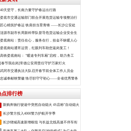
40天坚守，长南力量守护春运出行路
娄底市交通运输部门联合开展危货运输专项整治行
匠心精筑护春运 铁肩担当育青锋 ——长沙公安处
涟源市副市长周新科带队督导危货运输企业安全生
娄底南站：责任在心，服务在行，拾金不昧暖人心
娄底南站通宵运营，红眼列车助您返岗复工！
高铁娄底南站： “暖途专列车厢”启程，助力务工
[春节我在岗]常德公安用责任守护万家灯火
武冈市交通执法大队召开春节前全体工作人员会
忠诚奉献映警徽 恪尽职守守初心——全省优秀警务
热点排行榜
新购奔驰行驶途中突然自动熄火 4S店称“自动熄火
长沙警方投入4000警力护航开学季
长沙绕城高速新增枢纽 与长益北线高速不停车衔