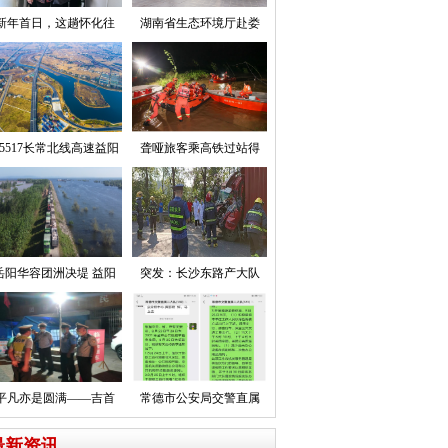
新年首日，这趟怀化往
湖南省生态环境厅赴娄
5517长常北线高速益阳
聋哑旅客乘高铁过站得
岳阳华容团洲决堤 益阳
突发：长沙东路产大队
平凡亦是圆满——吉首
常德市公安局交警直属
最新资讯