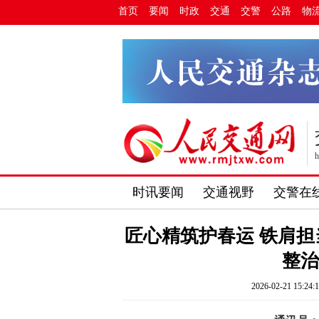
首页
要闻
时政
交通
交警
公路
物
h
时讯要闻
交通视野
交警在
匠心精筑护春运 铁肩担
整
2026-02-21 15:24: