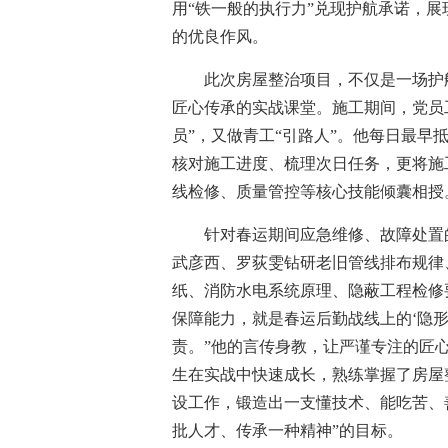
用“铁一般的执行力”兑现护航承诺，
的优良作风。
此次房屋整治项目，不仅是一场护
匠心传承的实战课堂。施工期间，党员
员”，又做青工“引路人”。他每日最
核对施工进度、梳理次日任务，更将施
线检修、质量管控等核心技能倾囊相授
针对春运期间应急维修、故障处置
武彦西、罗荻雯钻研老旧管线排布规律
纸、消防水电系统原理、隐蔽工程检修
保障能力，就是春运后勤战线上的‘隐
责。”他的言传身教，让严谨专注的匠
生在实战中快速成长，熟练掌握了房屋
设工作，锻造出一支懂技术、能吃苦、
批人才、传承一种精神”的目标。