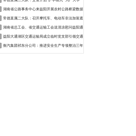
接
常德直属二大队：交警开启“护学模式” 为广大学
湖南省公路事务中心来益阳开展农村公路桥梁数据
常德直属二大队：召开摩托车、电动车非法加装遮
湖南省总工会、省交通运输工会送清凉慰问益阳通
益阳大通湖区交通运输局成立临时党支部引领交通
衡汽集团祁东分公司：推进安全生产专项整治三年