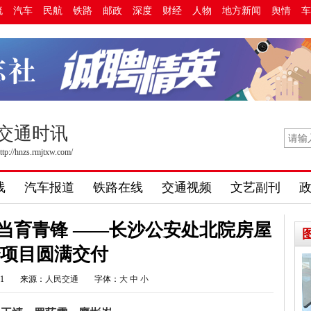
流
汽车
民航
铁路
邮政
深度
财经
人物
地方新闻
舆情
车
交通时讯
ttp://hnzs.rmjtxw.com/
线
汽车报道
铁路在线
交通视频
文艺副刊
当育青锋 ——长沙公安处北院房屋
治项目圆满交付
11
来源：
人民交通
字体：
大
中
小