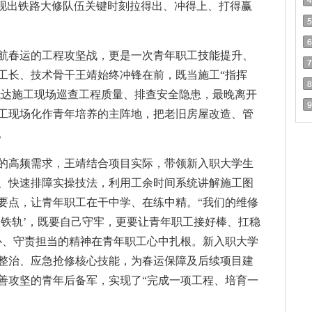
展现出铁路大修队伍关键时刻拉得出、冲得上、打得赢
航春运的工程攻坚战，更是一次青年职工技能提升、
工长、技术骨干王靖始终冲锋在前，既当施工“指挥
早抵达施工现场巡查工程质量、排查安全隐患，最晚离开
工现场化作青年培养的主阵地，把老旧房屋改造、管
。
的高频需求，王靖结合项目实际，带领新入职大学生
、快速排障实操技法，利用工余时间系统讲解施工图
要点，让青年职工在干中学、在练中精。“我们的维修
形铁轨’，既要自己守牢，更要让青年职工接好棒、扛稳
心、守责担当的精神在青年职工心中扎根。新入职大学
整治、应急抢修核心技能，为春运保障及后续项目建
善攻坚的青年后备军，实现了“完成一项工程、培育一