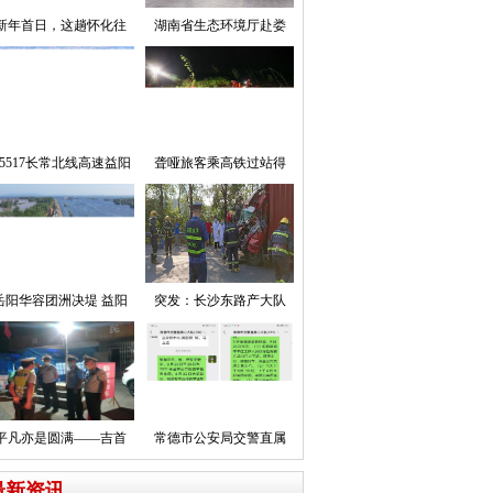
新年首日，这趟怀化往
湖南省生态环境厅赴娄
5517长常北线高速益阳
聋哑旅客乘高铁过站得
岳阳华容团洲决堤 益阳
突发：长沙东路产大队
平凡亦是圆满——吉首
常德市公安局交警直属
最新资讯