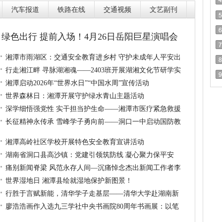
汽车报道
铁路在线
交通视频
文艺副刊
绿色出行 提前入场！4月26日岳阳巨星演唱会
湘潭市雨湖区：交通安全教育进乡村 守护未成年人平安出
行走湘江畔 寻脉湖湘魂——2403班开展湖湘文化节研学实
湘潭启动2026年“世界水日”“中国水周”宣传活动
世界森林日：湘潭开展守护绿水青山主题活动
深学细悟强党性 实干担当护生命——湘潭市医疗紧急救援
长征精神永传承 雪峰学子勇向前——洞口一中启动国防教
湘潭高岭社区学校开展特色安全教育宣讲活动
湖南省洞口县高沙镇：党建引领筑防线 凝心聚力保平安
痛别新闻脊梁 风范永存人间—沉痛悼念杰出新闻工作者李
世界湿地日 湘潭县绘就湿地保护新图景！
行胜于言赋新能，清华学子走基层——清华大学赴湖南新
廖浩浩画作入选九三学社中央书画院80周年书画展：以笔