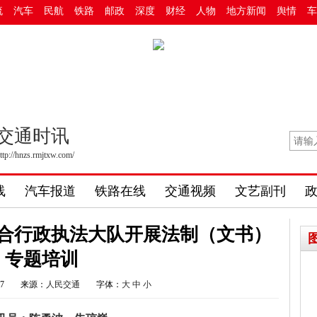
流
汽车
民航
铁路
邮政
深度
财经
人物
地方新闻
舆情
车
交通时讯
ttp://hnzs.rmjtxw.com/
线
汽车报道
铁路在线
交通视频
文艺副刊
合行政执法大队开展法制（文书）
专题培训
37
来源：
人民交通
字体：
大
中
小