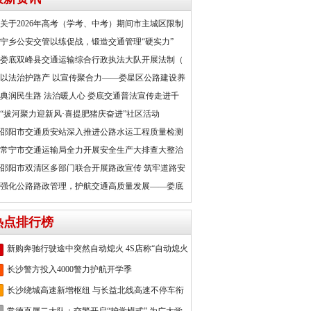
关于2026年高考（学考、中考）期间市主城区限制
宁乡公安交管以练促战，锻造交通管理“硬实力”
娄底双峰县交通运输综合行政执法大队开展法制（
以法治护路产 以宣传聚合力——娄星区公路建设养
典润民生路 法治暖人心 娄底交通普法宣传走进千
“拔河聚力迎新风·喜提肥猪庆奋进”社区活动
邵阳市交通质安站深入推进公路水运工程质量检测
常宁市交通运输局全力开展安全生产大排查大整治
邵阳市双清区多部门联合开展路政宣传 筑牢道路安
强化公路路政管理，护航交通高质量发展——娄底
热点排行榜
新购奔驰行驶途中突然自动熄火 4S店称“自动熄火
长沙警方投入4000警力护航开学季
长沙绕城高速新增枢纽 与长益北线高速不停车衔