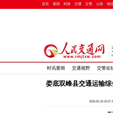
首页
要闻
时政
交通
交警
公路
物
h
时讯要闻
交通视野
交警在
娄底双峰县交通运输综
2026-05-29 20:47: