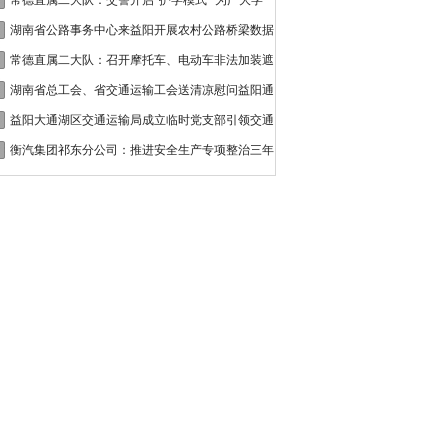
接
常德直属二大队：交警开启“护学模式” 为广大学
湖南省公路事务中心来益阳开展农村公路桥梁数据
常德直属二大队：召开摩托车、电动车非法加装遮
湖南省总工会、省交通运输工会送清凉慰问益阳通
益阳大通湖区交通运输局成立临时党支部引领交通
衡汽集团祁东分公司：推进安全生产专项整治三年