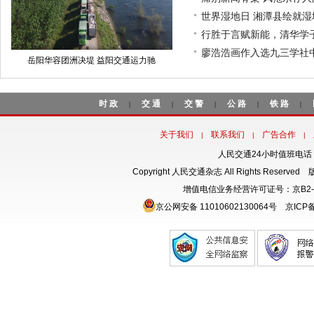
世界湿地日 湘潭县绘就
行胜于言赋新能，清华学
廖浩浩画作入选九三学社
岳阳华容团洲决堤 益阳交通运力驰
时政
交通
交警
公路
铁路
|
|
|
|
|
关于我们
联系我们
广告合作
|
|
|
人民交通24小时值班电话：18
Copyright 人民交通杂志 All Rights Rese
增值电信业务经营许可证号：京B2-
京公网安备 11010602130064号
京ICP备