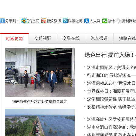
分享到：
QQ空间
新浪微博
腾讯微博
人人网
微信
复制网
交通视野
交警在线
汽车报道
铁路在线
时讯要闻
绿色出行 提前入场！
湘潭市雨湖区：交通安全
行走湘江畔 寻脉湖湘魂—
湘潭启动2026年“世界水
世界森林日：湘潭开展守
深学细悟强党性 实干担
湖南省生态环境厅赴娄底检查督导
长征精神永传承 雪峰学
湘潭高岭社区学校开展特
湖南省洞口县高沙镇：党
痛别新闻脊梁 风范永存