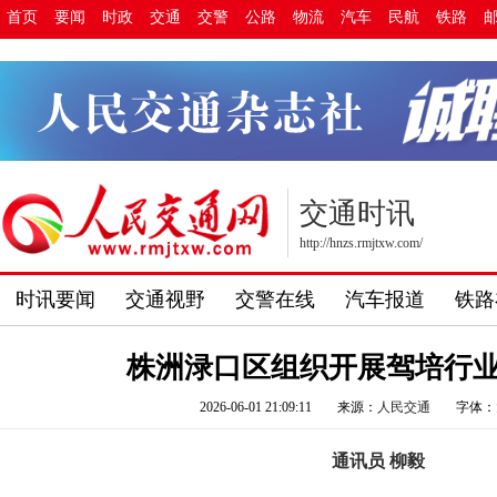
首页
要闻
时政
交通
交警
公路
物流
汽车
民航
铁路
交通时讯
http://hnzs.rmjtxw.com/
时讯要闻
交通视野
交警在线
汽车报道
铁路
株洲渌口区组织开展驾培行
2026-06-01 21:09:11
来源：
人民交通
字体：
通讯员 柳毅