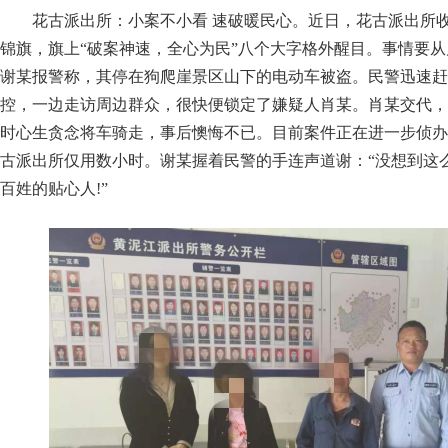
花古派出所：小案不小看 速破暖民心。近日，花古派出所
锦旗，旗上“破案神速，全心为民”八个大字格外醒目。事情要从
谢某报警称，其停在狗爬崖景区山下的电动车被盗。民警迅速赶
控，一边走访周边群众，很快便锁定了嫌疑人肖某。肖某交代，
时心生贪念将车骑走，事后懊悔不已。目前案件正在进一步侦办
古派出所仅用数小时。谢某握着民警的手连声道谢：“没想到这
百姓的贴心人!”