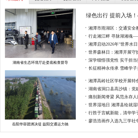
绿色出行 提前入场！
湘潭市雨湖区：交通安全
行走湘江畔 寻脉湖湘魂—
湘潭启动2026年“世界水
世界森林日：湘潭开展守
深学细悟强党性 实干担
湖南省生态环境厅赴娄底检查督导
长征精神永传承 雪峰学
湘潭高岭社区学校开展特
湖南省洞口县高沙镇：党
痛别新闻脊梁 风范永存
世界湿地日 湘潭县绘就
行胜于言赋新能，清华学
廖浩浩画作入选九三学社
岳阳华容团洲决堤 益阳交通运力驰