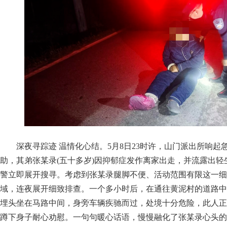
深夜寻踪迹 温情化心结。5月8日23时许，山门派出所响
助，其弟张某录(五十多岁)因抑郁症发作离家出走，并流露出
警立即展开搜寻。考虑到张某录腿脚不便、活动范围有限这一细
域，连夜展开细致排查。一个多小时后，在通往黄泥村的道路中
埋头坐在马路中间，身旁车辆疾驰而过，处境十分危险，此人正
蹲下身子耐心劝慰。一句句暖心话语，慢慢融化了张某录心头的