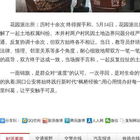
花园派出所：历时十余次 终得握手和。5月14日，花园派
解了一起土地权属纠纷。木井村两户村民因土地边界问题分歧严
通、反复协调十余次，但双方始终各不相让。当日，教导员舒琰
法律、情理、邻里关系等多个角度，耐心细致地帮双方一笔一笔
的疏导，双方终于达成一致，当场握手言和，一起反复拉扯的土
一面锦旗，是群众对“速度”的认可。一次寻回，是对生命
的执着;洞口公安将始终践行新时代“枫桥经验”;用心用情办好
里纠葛，让平安触手可及。
分享到：
QQ空间
新浪微博
腾讯微博
人人网
微信
复制网
交通视野
交警在线
汽车报道
铁路在线
时讯要闻