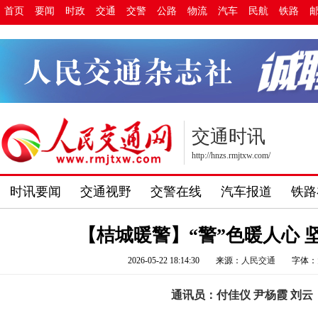
首页
要闻
时政
交通
交警
公路
物流
汽车
民航
铁路
交通时讯
http://hnzs.rmjtxw.com/
时讯要闻
交通视野
交警在线
汽车报道
铁路
【桔城暖警】“警”色暖人心 
2026-05-22 18:14:30
来源：
人民交通
字体：
通讯员：付佳仪 尹杨霞 刘云