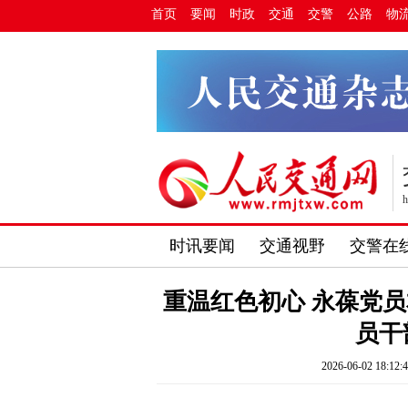
首页
要闻
时政
交通
交警
公路
物
h
时讯要闻
交通视野
交警在
重温红色初心 永葆党
员干
2026-06-02 18:12: