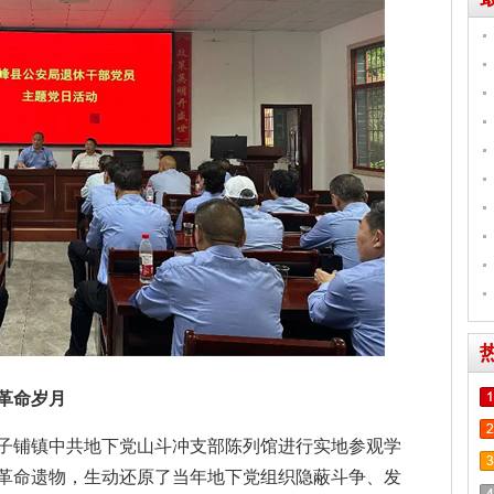
革命岁月
子铺镇中共地下党山斗冲支部陈列馆进行实地参观学
革命遗物，生动还原了当年地下党组织隐蔽斗争、发