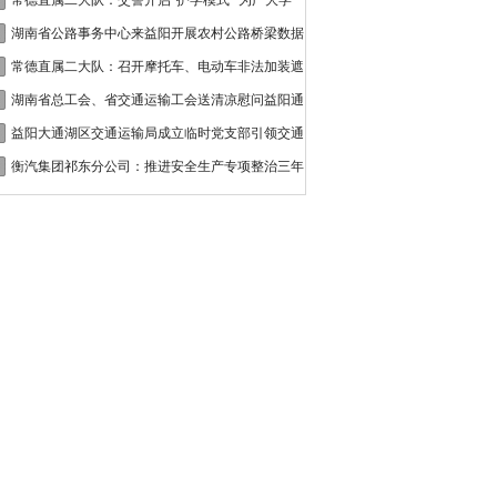
接
常德直属二大队：交警开启“护学模式” 为广大学
湖南省公路事务中心来益阳开展农村公路桥梁数据
常德直属二大队：召开摩托车、电动车非法加装遮
湖南省总工会、省交通运输工会送清凉慰问益阳通
益阳大通湖区交通运输局成立临时党支部引领交通
衡汽集团祁东分公司：推进安全生产专项整治三年