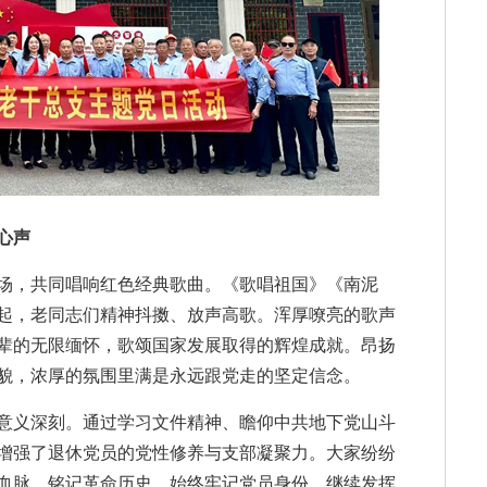
心声
场，共同唱响红色经典歌曲。《歌唱祖国》《南泥
起，老同志们精神抖擞、放声高歌。浑厚嘹亮的歌声
辈的无限缅怀，歌颂国家发展取得的辉煌成就。昂扬
貌，浓厚的氛围里满是永远跟党走的坚定信念。
意义深刻。通过学习文件精神、瞻仰中共地下党山斗
增强了退休党员的党性修养与支部凝聚力。大家纷纷
血脉，铭记革命历史，始终牢记党员身份，继续发挥