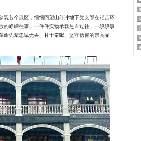
参观各个展区，细细回望山斗冲地下党支部在艰苦环
放的峥嵘往事。一件件实物承载热血过往，一段段事
革命先辈忠诚无畏、甘于奉献、坚守信仰的崇高品