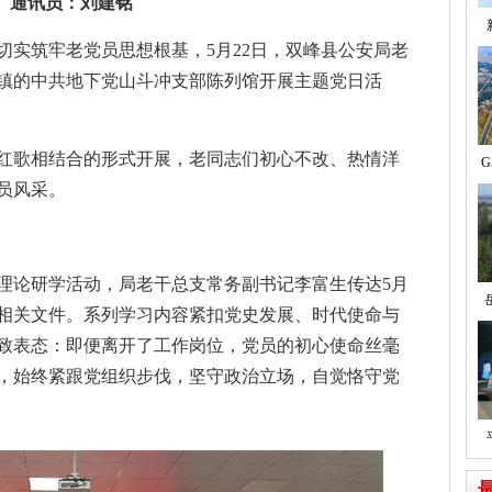
通讯员：刘建铭
切实筑牢老党员思想根基，5月22日，双峰县公安局老
铺镇的中共地下党山斗冲支部陈列馆开展主题党日活
红歌相结合的形式开展，老同志们初心不改、热情洋
G
员风采。
理论研学活动，局老干总支常务副书记李富生传达5月
学相关文件。系列学习内容紧扣党史发展、时代使命与
致表态：即便离开了工作岗位，党员的初心使命丝毫
，始终紧跟党组织步伐，坚守政治立场，自觉恪守党