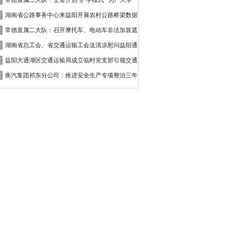
接
常德直属二大队：交警开启“护学模式” 为广大学
湖南省公路事务中心来益阳开展农村公路桥梁数据
常德直属二大队：召开摩托车、电动车非法加装遮
湖南省总工会、省交通运输工会送清凉慰问益阳通
益阳大通湖区交通运输局成立临时党支部引领交通
衡汽集团祁东分公司：推进安全生产专项整治三年