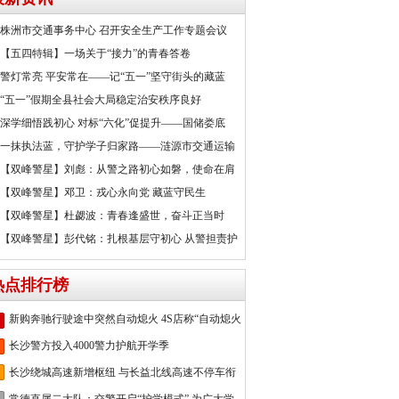
株洲市交通事务中心 召开安全生产工作专题会议
【五四特辑】一场关于“接力”的青春答卷
警灯常亮 平安常在——记“五一”坚守街头的藏蓝
“五一”假期全县社会大局稳定治安秩序良好
深学细悟践初心 对标“六化”促提升——国储娄底
一抹执法蓝，守护学子归家路——涟源市交通运输
【双峰警星】刘彪：从警之路初心如磐，使命在肩
【双峰警星】邓卫：戎心永向党 藏蓝守民生
【双峰警星】杜勰波：青春逢盛世，奋斗正当时
【双峰警星】彭代铭：扎根基层守初心 从警担责护
热点排行榜
新购奔驰行驶途中突然自动熄火 4S店称“自动熄火
长沙警方投入4000警力护航开学季
长沙绕城高速新增枢纽 与长益北线高速不停车衔