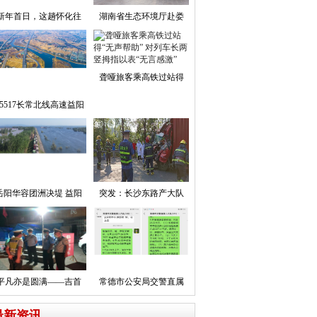
新年首日，这趟怀化往
湖南省生态环境厅赴娄
聋哑旅客乘高铁过站得
5517长常北线高速益阳
岳阳华容团洲决堤 益阳
突发：长沙东路产大队
平凡亦是圆满——吉首
常德市公安局交警直属
最新资讯