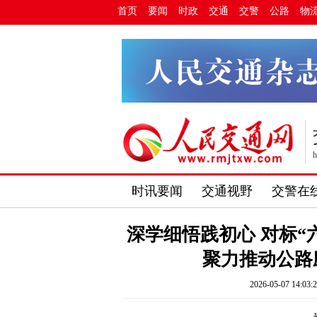
首页
要闻
时政
交通
交警
公路
物
h
时讯要闻
交通视野
交警在
深学细悟践初心 对标“
聚力推动公路
2026-05-07 14:03: