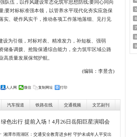
风强队伍，以作风建设常态化筑牢思想防线;要同心同向
量;要对标标准强本领，以管养水平现代化夯实应急保
落实、硬作风实干，推动各项工作落地落细、见行见
”建设为引领，对标对表、精准发力，补短板、强弱
资储备调拨、抢险保通综合能力，全力筑牢区域公路
业高质量发展保驾护航。
(编辑：李昱含)
人人网
微信
复制网址
打印
汽车报道
铁路在线
交通视频
文艺副刊
绿色出行 提前入场！4月26日岳阳巨星演唱会
湘潭市雨湖区：交通安全教育进乡村 守护未成年人平安出