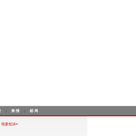
经
舆情
邮局
|
|
我要投诉
>