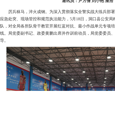
通讯员：尹方倩 刘小艳 潘浩
厉兵秣马，淬火成钢。为深入贯彻落实全警实战大练兵部署
应急处突、现场管控和规范执法能力，5月18日，洞口县公安局
队，对全局各所队骨干教官开展红蓝对抗、最小作战单元专项培
线。局党委副书记、政委黄鹏出席并作训前动员，局党委委员、
导。