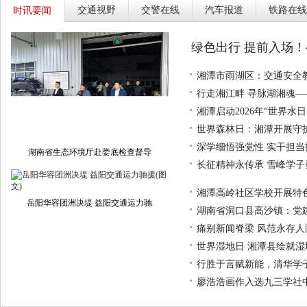
交通视野
交警在线
汽车报道
铁路在线
时讯要闻
绿色出行 提前入场！
湘潭市雨湖区：交通安全
行走湘江畔 寻脉湖湘魂—
湘潭启动2026年“世界水
世界森林日：湘潭开展守
深学细悟强党性 实干担
湖南省生态环境厅赴娄底检查督导
长征精神永传承 雪峰学
湘潭高岭社区学校开展特
岳阳华容团洲决堤 益阳交通运力驰
湖南省洞口县高沙镇：党
痛别新闻脊梁 风范永存
世界湿地日 湘潭县绘就
行胜于言赋新能，清华学
廖浩浩画作入选九三学社