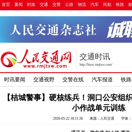
首页
要闻
时政
交通
交警
公路
物流
汽车
民航
铁路
交通时讯
http://hnzs.rmjtxw.com/
时讯要闻
交通视野
交警在线
汽车报道
铁路
【桔城警事】硬核练兵！洞口公安组
小作战单元训练
2026-05-22 18:11:26
来源：
人民交通
字体：