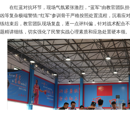
在红蓝对抗环节，现场气氛紧张激烈，“蓝军”由教官团队
凶等复杂极端警情;“红军”参训骨干严格按照处置流程，沉着应
练结束后，教官团队现场复盘，逐一点评纠偏，针对战术配合不
题精讲细练，切实强化了民警实战心理素质和应急处置硬本领。