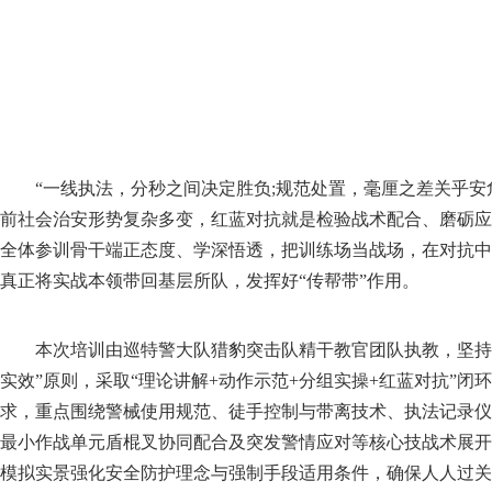
“一线执法，分秒之间决定胜负;规范处置，毫厘之差关乎安
前社会治安形势复杂多变，红蓝对抗就是检验战术配合、磨砺应
全体参训骨干端正态度、学深悟透，把训练场当战场，在对抗中
真正将实战本领带回基层所队，发挥好“传帮带”作用。
本次培训由巡特警大队猎豹突击队精干教官团队执教，坚持
实效”原则，采取“理论讲解+动作示范+分组实操+红蓝对抗”闭
求，重点围绕警械使用规范、徒手控制与带离技术、执法记录仪
最小作战单元盾棍叉协同配合及突发警情应对等核心技战术展开
模拟实景强化安全防护理念与强制手段适用条件，确保人人过关