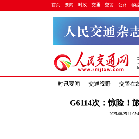
首页
要闻
时政
交通
交警
公路
物
h
时讯要闻
交通视野
交警在
G6114次：惊险
2025-08-25 11:05: