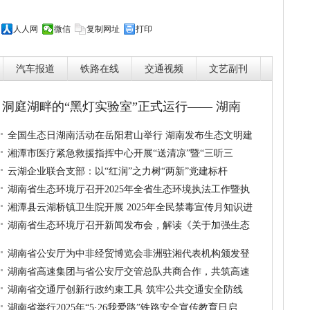
人人网
微信
复制网址
打印
汽车报道
铁路在线
交通视频
文艺副刊
洞庭湖畔的“黑灯实验室”正式运行—— 湖南
全国生态日湖南活动在岳阳君山举行 湖南发布生态文明建
湘潭市医疗紧急救援指挥中心开展“送清凉”暨“三听三
云湖企业联合支部：以“红润”之力树“两新”党建标杆
湖南省生态环境厅召开2025年全省生态环境执法工作暨执
湘潭县云湖桥镇卫生院开展 2025年全民禁毒宣传月知识进
湖南省生态环境厅召开新闻发布会，解读《关于加强生态
湖南省公安厅为中非经贸博览会非洲驻湘代表机构颁发登
湖南省高速集团与省公安厅交管总队共商合作，共筑高速
湖南省交通厅创新行政约束工具 筑牢公共交通安全防线
湖南省举行2025年“5·26我爱路”铁路安全宣传教育日启