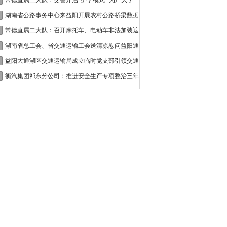
接
常德直属二大队：交警开启“护学模式” 为广大学
湖南省公路事务中心来益阳开展农村公路桥梁数据
常德直属二大队：召开摩托车、电动车非法加装遮
湖南省总工会、省交通运输工会送清凉慰问益阳通
益阳大通湖区交通运输局成立临时党支部引领交通
衡汽集团祁东分公司：推进安全生产专项整治三年