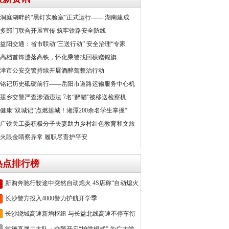
洞庭湖畔的“黑灯实验室”正式运行—— 湖南建成
多部门联合开展宣传 筑牢铁路安全防线
益阳交通：省市联动“三送行动” 安全治理“专家
高档首饰遗落高铁，怀化乘警找回获赠锦旗
津市公安交警持续开展酒醉驾整治行动
铭记历史砥砺前行——岳阳市道路运输服务中心机
莲乡交警严查涉酒违法 7名“醉猫”被移送检察机
健康“双城记”点燃莲城！湘潭200余名学生掌握“
广铁关工委积极分子夫妻助力乡村红色教育和文旅
火眼金睛察异常 履职尽责护平安
热点排行榜
新购奔驰行驶途中突然自动熄火 4S店称“自动熄火
长沙警方投入4000警力护航开学季
长沙绕城高速新增枢纽 与长益北线高速不停车衔