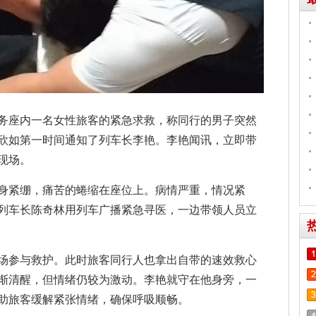
商务座内一名女性旅客的紧急求救，称同行的男子突然
欣如第一时间通知了列车长李艳。李艳闻讯，立即带
现场。
身紧绷，痛苦的蜷缩在座位上。病情严重，情况紧
列车长陈奇林用列车广播紧急寻医，一边带领人员立
场参与救护。此时旅客同行人也拿出自带的速效救心
渐清醒，但情绪仍较为激动。李艳就守在他身旁，一
助旅客缓解紧张情绪，确保呼吸顺畅。