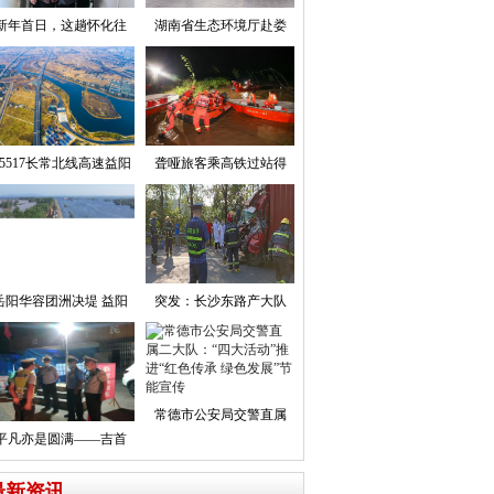
新年首日，这趟怀化往
湖南省生态环境厅赴娄
5517长常北线高速益阳
聋哑旅客乘高铁过站得
岳阳华容团洲决堤 益阳
突发：长沙东路产大队
常德市公安局交警直属
平凡亦是圆满——吉首
最新资讯