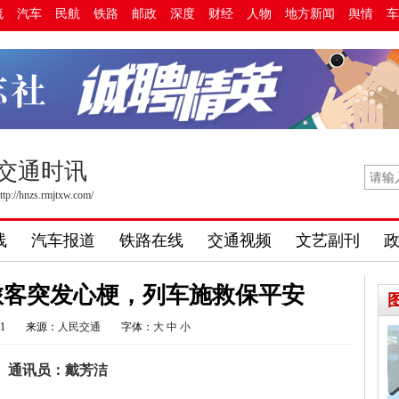
流
汽车
民航
铁路
邮政
深度
财经
人物
地方新闻
舆情
车
交通时讯
ttp://hnzs.rmjtxw.com/
线
汽车报道
铁路在线
交通视频
文艺副刊
！旅客突发心梗，列车施救保平安
41
来源：
人民交通
字体：
大
中
小
通讯员：戴芳洁