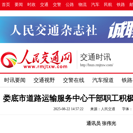
首页
要闻
时政
交通
交警
公路
物流
汽车
民航
铁路
交通时讯
http://hnzs.rmjtxw.com/
时讯要闻
交通视野
交警在线
汽车报道
铁路
娄底市道路运输服务中心干部职工积
2025-08-22 14:57:22
来源：
人民交通
字体：
通讯员 张伟光