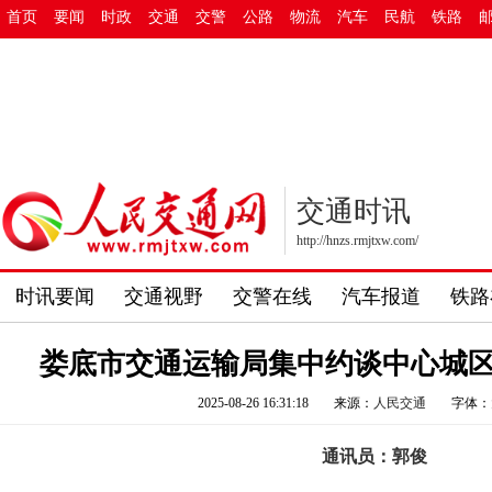
首页
要闻
时政
交通
交警
公路
物流
汽车
民航
铁路
交通时讯
http://hnzs.rmjtxw.com/
时讯要闻
交通视野
交警在线
汽车报道
铁路
娄底市交通运输局集中约谈中心城
2025-08-26 16:31:18
来源：
人民交通
字体：
通讯员：郭俊