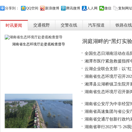
分享到：
QQ空间
新浪微博
腾讯微博
人人网
微信
复制网
交通视野
交警在线
汽车报道
铁路在线
时讯要闻
洞庭湖畔的“黑灯实验
湖南省生态环境厅赴娄底检查督导
全国生态日湖南活动在岳
湘潭市医疗紧急救援指挥中
云湖企业联合支部：以“红
湖南省生态环境厅召开20
湘潭县云湖桥镇卫生院开展
湖南省生态环境厅召开新
湖南省公安厅为中非经贸
湖南省高速集团与省公安
湖南省交通厅创新行政约
湖南省举行2025年“5·2