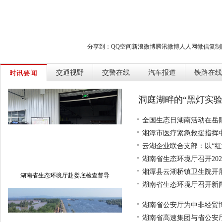
分享到：
QQ空间
新浪微博
腾讯微博
人人网
微信
复制
交通视野
交警在线
汽车报道
铁路在线
时讯要闻
洞庭湖畔的“黑灯实验
全国生态日湖南活动在岳
湘潭市医疗紧急救援指挥中
云湖企业联合支部：以“红
湖南省生态环境厅召开20
湘潭县云湖桥镇卫生院开展
湖南省生态环境厅赴娄底检查督导
湖南省生态环境厅召开新
湖南省公安厅为中非经贸
湖南省高速集团与省公安