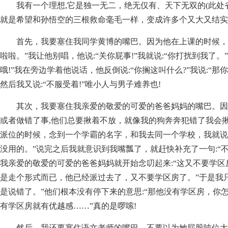
我有一个理想,它是独一无二，绝无仅有、天下无双的(此处
就是希望和孙悟空的三根救命毫毛一样，变成许多个又大又结实
首先，我要塞住我同学黄博的嘴巴。因为他在上课的时候，
啦啦。”我让他别唱，他说:“关你屁事!”我就说:“你打扰到我了。
哦!”我在旁边学着他说话，他反倒说:“你搁这叫什么?”我说:“
然后我又说:“不服受着!”唯小人与男子难养也!
其次，我要塞住我亲爱的敬爱的可爱的爸爸妈妈的嘴巴。因
或者做错了事,他们总要揪着不放，就像我的狗奔奔犯错了我会
派位的时候，念到一个学霸的名字，和我去同一个学校，我就说
没用的。”说完之后我就意识到我嘴瓢了，就赶快补充了一句:“不
我亲爱的敬爱的可爱的爸爸妈妈就开始念叨起来:“这又不要学
是走个形式而已，他已经派过去了，又不要学区房了。”于是我只
是说错了。”他们根本没有停下来的意思:“那他没有学区房，你
有学区房就有优越感……”真的是啰嗦!
然后，我还要塞住语文老师的嘴巴。不要以为她屁股吨位大