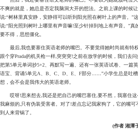
不爽的就是，她总是否定我脑洞大开的想法。之前上课的时候让
说:“树林里真安静，安静得可以听到阳光照在树叶上的声音。”
说:“阳光照到树叶上哪里有声音嘛!至少针掉到地上有声音。”
要不得，思想僵化。
最后,我也要塞住英语老师的嘴巴。不要觉得她时尚就有特
跟个穿Prada的机关枪一样,突突突!之前在放学的时候，我们去
把第5单元单词抄5+2、再默写一遍、还有一张英语试卷、一篇
语宝、背诵5单元A、B、C、D、E、F部分……”小学生总是吐
想，会不会是我伟大的英语老师。
哎呀!思来想去,我还是把自己的嘴巴塞住,要不然，我塞住
我麻烦的,只有伪装受害者。对了!差点忘记我家狗了，它的嘴
到人来背锅了。
(作者 湘潭