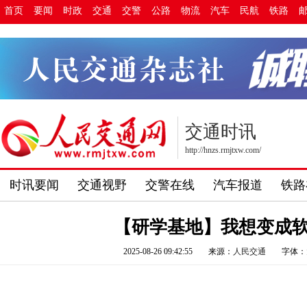
首页
要闻
时政
交通
交警
公路
物流
汽车
民航
铁路
交通时讯
http://hnzs.rmjtxw.com/
时讯要闻
交通视野
交警在线
汽车报道
铁路
【研学基地】我想变成
2025-08-26 09:42:55
来源：
人民交通
字体：